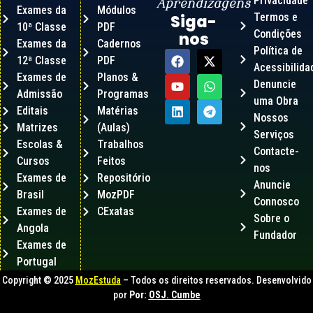
Privacidade
Aprendizagens
Exames da
Módulos
Termos e
Siga-
10ª Classe
PDF
Condições
nos
Exames da
Cadernos
Política de
12ª Classe
PDF
Acessibilida
Exames de
Planos &
Denuncie
Admissão
Programas
uma Obra
Editais
Matérias
Nossos
Matrizes
(Aulas)
Serviços
Escolas &
Trabalhos
Contacte-
Cursos
Feitos
nos
Exames de
Repositório
Anuncie
Brasil
MozPDF
Connosco
Exames de
CExatas
Sobre o
Angola
Fundador
Exames de
Portugal
Copyright © 2025
MozEstuda
– Todos os direitos reservados. Desenvolvido
por
Por:
OSJ. Cumbe