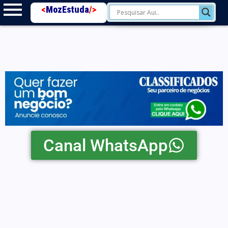
<
MozEstuda
/>
Canal WhatsApp