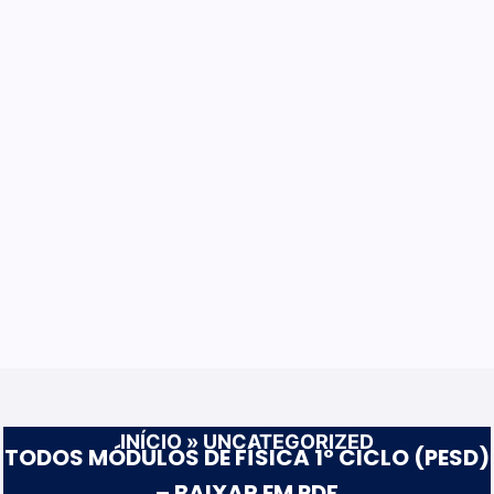
INÍCIO
»
UNCATEGORIZED
TODOS MÓDULOS DE FÍSICA 1º CICLO (PESD)
– BAIXAR EM PDF