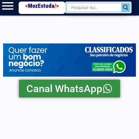
<
MozEstuda
/>
Canal WhatsApp