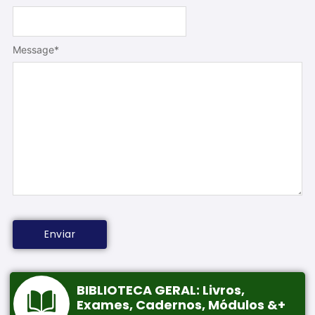
Message
*
BIBLIOTECA GERAL: Livros,
Exames, Cadernos, Módulos &+