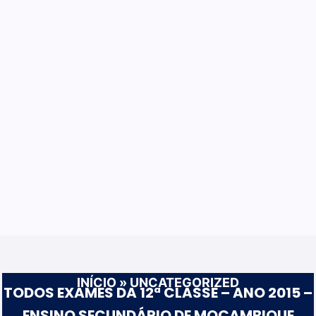
INÍCIO
»
UNCATEGORIZED
TODOS EXAMES DA 12ª CLASSE – ANO 2015 –
ENSINO SECUNDÁRIO DE MOÇAMBIQUE