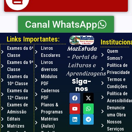
Canal WhatsApp
Links Importantes:
Instituciona
Exames da 6ª
Livros
MozEstuda
Quem
Classe
Escolares
– Portal de
Somos?
Exames da 9ª
Livros
Leituras e
Política de
Classe
diversos
Privacidade
Aprendizagens
Exames da
Módulos
Termos e
Siga-
10ª Classe
PDF
Condições
nos
Exames da
Cadernos
Política de
12ª Classe
PDF
Acessibilida
Exames de
Planos &
Denuncie
Admissão
Programas
uma Obra
Editais
Matérias
Nossos
Matrizes
(Aulas)
Serviços