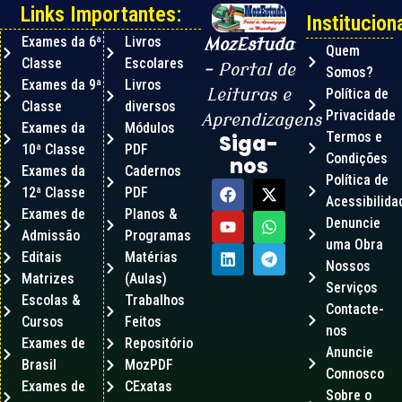
Links Importantes:
Instituciona
Exames da 6ª
Livros
MozEstuda
Quem
Classe
Escolares
– Portal de
Somos?
Exames da 9ª
Livros
Leituras e
Política de
Classe
diversos
Privacidade
Aprendizagens
Exames da
Módulos
Termos e
Siga-
10ª Classe
PDF
Condições
nos
Exames da
Cadernos
Política de
12ª Classe
PDF
Acessibilida
Exames de
Planos &
Denuncie
Admissão
Programas
uma Obra
Editais
Matérias
Nossos
Matrizes
(Aulas)
Serviços
Escolas &
Trabalhos
Contacte-
Cursos
Feitos
nos
Exames de
Repositório
Anuncie
Brasil
MozPDF
Connosco
Exames de
CExatas
Sobre o