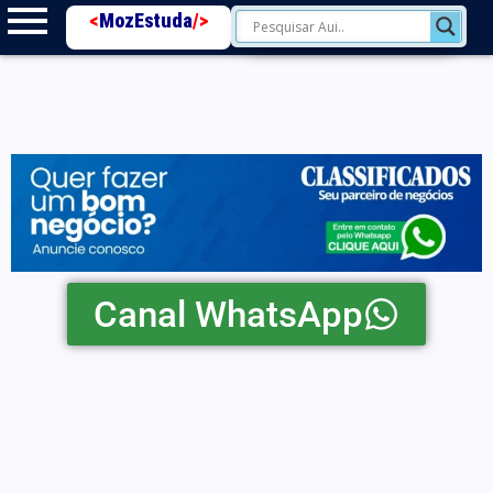
<
MozEstuda
/>
Canal WhatsApp