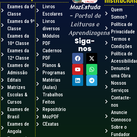
Instituciona
Exames da 6ª
Livros
MozEstuda
Quem
Classe
Escolares
– Portal de
Somos?
Exames da 9ª
Livros
Leituras e
Política de
Classe
diversos
Privacidade
Aprendizagens
Exames da
Módulos
Termos e
Siga-
10ª Classe
PDF
Condições
nos
Exames da
Cadernos
Política de
12ª Classe
PDF
Acessibilida
Exames de
Planos &
Denuncie
Admissão
Programas
uma Obra
Editais
Matérias
Nossos
Matrizes
(Aulas)
Serviços
Escolas &
Trabalhos
Contacte-
Cursos
Feitos
nos
Exames de
Repositório
Anuncie
Brasil
MozPDF
Connosco
Exames de
CExatas
Sobre o
Angola
Fundador