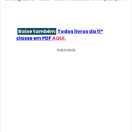
.
Baixe também:
Todos livros da
11ª
classe em PDF
AQUI.
PUBLICIDADE