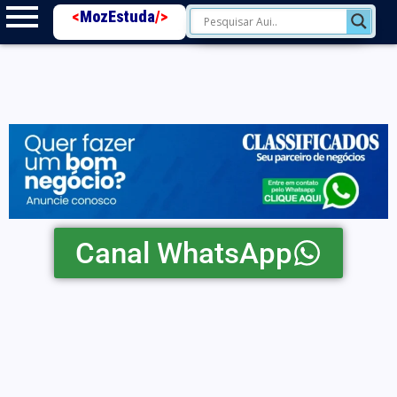
<
MozEstuda
/>
Canal WhatsApp