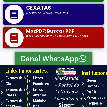
CEXATAS
A central de Ciências Exatas, aqui...
MozPDF: Buscar PDF
O seu Buscador de PDFs com milhares de Ebboks..
Canal WhatsApp
Links Importantes:
Instituciona
Exames da 6ª
Livros
MozEstuda
Quem
Classe
Escolares
– Portal de
Somos?
Exames da 9ª
Livros
Leituras e
Política de
Classe
diversos
Privacidade
Aprendizagens
Exames da
Módulos
Termos e
Siga-
10ª Classe
PDF