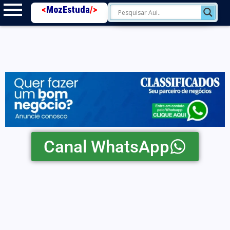
<
MozEstuda
/>
Canal WhatsApp