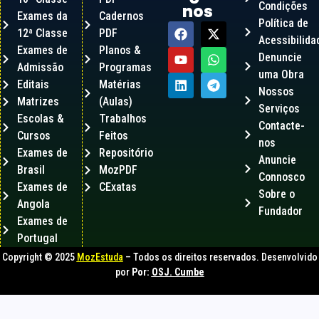
Condições
nos
Exames da
Cadernos
Política de
12ª Classe
PDF
Acessibilida
Exames de
Planos &
Denuncie
Admissão
Programas
uma Obra
Editais
Matérias
Nossos
Matrizes
(Aulas)
Serviços
Escolas &
Trabalhos
Contacte-
Cursos
Feitos
nos
Exames de
Repositório
Anuncie
Brasil
MozPDF
Connosco
Exames de
CExatas
Sobre o
Angola
Fundador
Exames de
Portugal
Copyright © 2025
MozEstuda
– Todos os direitos reservados. Desenvolvido
por
Por:
OSJ. Cumbe