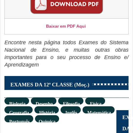
Baixar em PDF Aqui
Encontre nesta página todos Exames do Sistema
Nacional de Ensino, e muitas outras obras
importantes para o seu processo de Ensino e/
Aprendizagem
EXAMES DA 12ª CLASSE (Moç.)
Biologia
Desenho
Filosofia
Física
Geografia
História
Inglês
Matemática
EX
Português
Química
DA 1