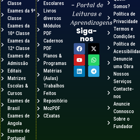
Classe
Escolares
– Portal de
Somos?
Exames da 9ª
Livros
Leituras e
Política de
Classe
diversos
Privacidade
Aprendizagens
Exames da
Módulos
Termos e
Siga-
10ª Classe
PDF
Condições
nos
Exames da
Cadernos
Política de
12ª Classe
PDF
Acessibilida
Exames de
Planos &
Denuncie
Admissão
Programas
uma Obra
Editais
Matérias
Nossos
Matrizes
(Aulas)
Serviços
Escolas &
Trabalhos
Contacte-
Cursos
Feitos
nos
Exames de
Repositório
Anuncie
Brasil
MozPDF
Connosco
Exames de
CExatas
Sobre o
Angola
Fundador
Exames de
Portugal