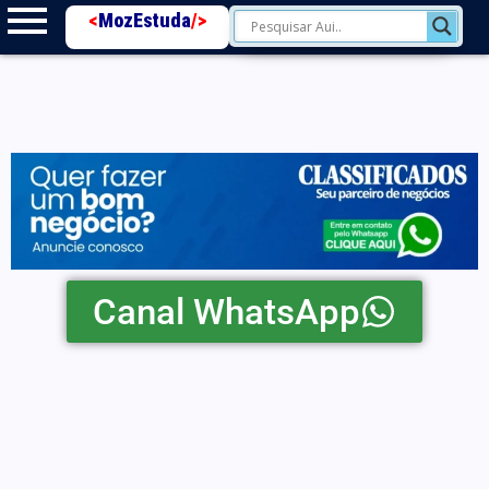
<
MozEstuda
/>
Canal WhatsApp