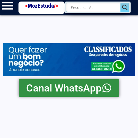
<
MozEstuda
/>
Canal WhatsApp