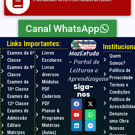
Canal WhatsApp
Links Importantes:
Instituciona
Exames da 6ª
Livros
MozEstuda
Quem
Classe
Escolares
– Portal de
Somos?
Exames da 9ª
Livros
Leituras e
Política de
Classe
diversos
Privacidade
Aprendizagens
Exames da
Módulos
Termos e
Siga-
10ª Classe
PDF
Condições
nos
Exames da
Cadernos
Política de
12ª Classe
PDF
Acessibilida
Exames de
Planos &
Denuncie
Admissão
Programas
uma Obra
Editais
Matérias
Nossos
Matrizes
(Aulas)