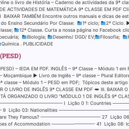
 o livro de História – Caderno de actividades da 9ª class
DE ACTIVIDADES DE MATEMÁTICA 9ª CLASSE EM PDF Cliqu
 BAIXAR TAMBÉM Encontre outros manuais e dicas de estu
s do Ensino Secundário Por Classe:
1º ciclo;
2º Ciclo. 
Classe;
12ª Classe. Curta a nossa página no Facebook cl
pecuária;
Biologia;
Desenho/ DGD/ EV;
Filosofia;
Química . PUBLICIDADE
 (PESD)
SD) – IEDA EM PDF. INGLÊS – 9ª Classe – Módulo 1 em P
– Moçambique ▶ Livro de Inglês – 9ª classe – Plural Editor
9ª classe – Módulo 1 – PESD em PDF; Tópicos deste artig
LER O LIVRO DE INGLÊS 9ª CLASSE EM PDF
III. BAIXAR
ORGANIZADO O LIVRO “MÓDULO 1 DE INGLÊS 9ª CLASSE”?
UÇÃO ——————————————— I Lição 0 1: Countries 
ão 03: Nationalities ———————————————— 15 Li
They Famous? ————————————— 27 Lição 06: Diffe
s of Accommodation —————————- 41 Lição 08: Identi