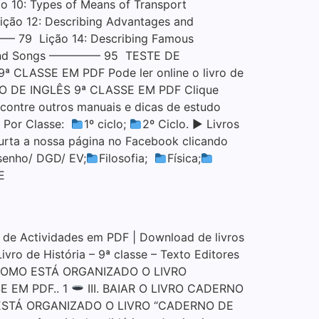
0: Types of Means of Transport
o 12: Describing Advantages and
– 79 Lição 14: Describing Famous
sic and Songs ————– 95 TESTE DE
SE EM PDF Pode ler online o livro de
LIVRO DE INGLÊS 9ª CLASSE EM PDF Clique
ntre outros manuais e dicas de estudo
o Por Classe:
1º ciclo;
2º Ciclo. ▶ Livros
Curta a nossa página no Facebook clicando
enho/ DGD/ EV;
Filosofia;
Física;
E
e Actividades em PDF | Download de livros
vro de História – 9ª classe – Texto Editores
COMO ESTÁ ORGANIZADO O LIVRO
E EM PDF.. 1
III. BAIAR O LIVRO CADERNO
ESTÁ ORGANIZADO O LIVRO “CADERNO DE