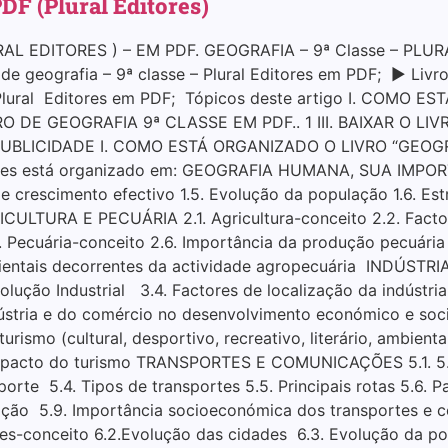
DF (Plural Editores)
AL EDITORES ) – EM PDF. GEOGRAFIA – 9ª Classe – PLUR
 geografia – 9ª classe – Plural Editores em PDF; ▶ Livro 
– Plural Editores em PDF; Tópicos deste artigo I. COMO
VRO DE GEOGRAFIA 9ª CLASSE EM PDF.. 1 III. BAIXAR O L
PUBLICIDADE I. COMO ESTÁ ORGANIZADO O LIVRO “GEOG
itores está organizado em: GEOGRAFIA HUMANA, SUA IMPORT
e crescimento efectivo 1.5. Evolução da população 1.6. Est
CULTURA E PECUÁRIA 2.1. Agricultura-conceito 2.2. Factor
. Pecuária-conceito 2.6. Importância da produção pecuária 2
entais decorrentes da actividade agropecuária INDÚSTRIA
ução Industrial 3.4. Factores de localização da indústria 
ústria e do comércio no desenvolvimento económico e socia
ismo (cultural, desportivo, recreativo, literário, ambiental)
 Impacto do turismo TRANSPORTES E COMUNICAÇÕES 5.1. 5.2
rte 5.4. Tipos de transportes 5.5. Principais rotas 5.6. Pa
ção 5.9. Importância socioeconómica dos transportes e c
s-conceito 6.2.Evolução das cidades 6.3. Evolução da pop