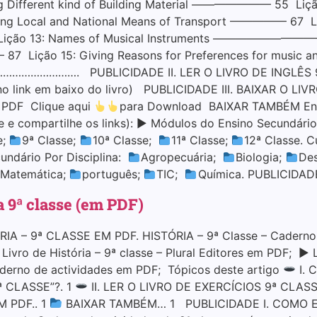
rent kind of Building Material ——————— 55 Lição 1
ocal and National Means of Transport ————— 67 Liçã
3 Lição 13: Names of Musical Instruments ——————————
 —– 87 Lição 15: Giving Reasons for Preferences for mu
. PUBLICIDADE II. LER O LIVRO DE INGLÊS 9ª CLAS
r no link em baixo do livro) PUBLICIDADE III. BAIXAR O 
m PDF Clique aqui
para Download BAIXAR TAMBÉM Enco
e e compartilhe os links): ▶ Módulos do Ensino Secundári
e;
9ª Classe;
10ª Classe;
11ª Classe;
12ª Classe. 
undário Por Disciplina:
Agropecuária;
Biologia;
Des
Matemática;
português;
TIC;
Química. PUBLICIDAD
a 9ª classe (em PDF)
 – 9ª CLASSE EM PDF. HISTÓRIA – 9ª Classe – Caderno d
vro de História – 9ª classe – Plural Editores em PDF; ▶ Li
aderno de actividades em PDF; Tópicos deste artigo
I. 
 CLASSE”?. 1
II. LER O LIVRO DE EXERCÍCIOS 9ª CLASS
 PDF.. 1
BAIXAR TAMBÉM… 1 PUBLICIDADE I. COMO 