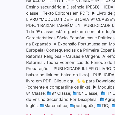
BAIXAR MÓDULO 1 DE HISTÓRIA – 9ª CLASSE (
Ensino secundário a Distância (PESD) – IEDA
classe – Texto Editores em PDF; ▶ Livro de
LIVRO “MÓDULO 1 DE HISTÓRIA 9ª CLASSE”?. 
PDF.. 1 BAIXAR TAMBÉM… 1 PUBLICIDADE I.
1 da 9ª classe está organizado em: Introduç
Características Sócio-Económicas e Polític
na Expansão A Expansão Portuguesa em Moç
Europeia) Consequencias da Primeira Expanã
Reforma Religiosa – Causas e Origens A Ref
Reforma . Teoria Económicas do Período de T
Preparação PUBLICIDADE II. LER O LIVRO DE 
baixar no link em baixo do livro) PUBLICID
livro em PDF Clique aqui
para Download
(comente e compartilhe os links): ▶ Módulo
8ª Classe;
9ª Classe;
10ª Classe;
11ª 
do Ensino Secundário Por Disciplina:
Agro
Inglês;
Matemática;
português;
TIC;