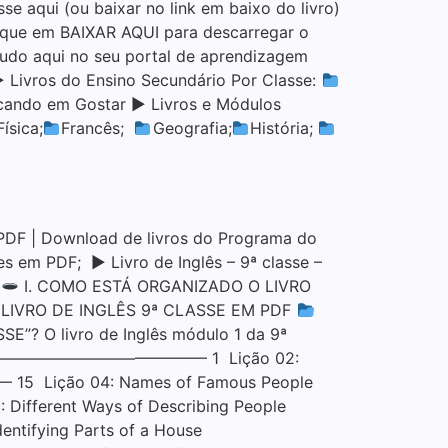
e aqui (ou baixar no link em baixo do livro)
e em BAIXAR AQUI para descarregar o
do aqui no seu portal de aprendizagem
▶ Livros do Ensino Secundário Por Classe:
icando em Gostar ▶ Livros e Módulos
Física;
Francês;
Geografia;
História;
DF | Download de livros do Programa do
es em PDF; ▶ Livro de Inglês – 9ª classe –
o
I. COMO ESTÁ ORGANIZADO O LIVRO
 O LIVRO DE INGLÊS 9ª CLASSE EM PDF
 O livro de Inglês módulo 1 da 9ª
————————————————– 1 Lição 02:
ção 04: Names of Famous People
rent Ways of Describing People
fying Parts of a House