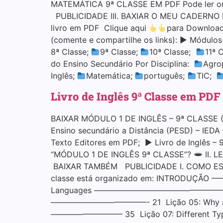
MATEMÁTICA 9ª CLASSE EM PDF Pode ler online
PUBLICIDADE III. BAXIAR O MEU CADERNO 
livro em PDF Clique aqui
para Download
(comente e compartilhe os links): ▶ Módulo
8ª Classe;
9ª Classe;
10ª Classe;
11ª 
do Ensino Secundário Por Disciplina:
Agro
Inglês;
Matemática;
português;
TIC;
Livro de Inglês 9ª Classe em PDF
BAIXAR MÓDULO 1 DE INGLÊS – 9ª CLASSE (PE
Ensino secundário a Distância (PESD) – IEDA 
Texto Editores em PDF; ▶ Livro de Inglês – 
“MÓDULO 1 DE INGLÊS 9ª CLASSE”?
II. 
BAIXAR TAMBÉM PUBLICIDADE I. COMO ESTÁ 
classe está organizado em: INTROD
Languages ————————————————– 9 Liç
————————————- 21 Lição 05: Why are 
————————— 35 Lição 07: Different Type