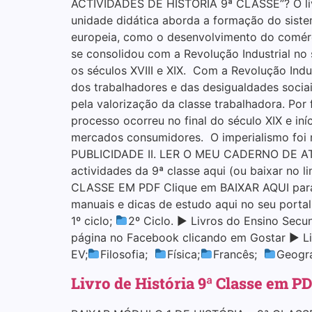
ACTIVIDADES DE HISTÓRIA 9ª CLASSE”? O livro
unidade didática aborda a formação do siste
europeia, como o desenvolvimento do comérci
se consolidou com a Revolução Industrial no 
os séculos XVIII e XIX. Com a Revolução Ind
dos trabalhadores e das desigualdades socia
pela valorização da classe trabalhadora. Por 
processo ocorreu no final do século XIX e in
mercados consumidores. O imperialismo foi 
PUBLICIDADE II. LER O MEU CADERNO DE ATIV
actividades da 9ª classe aqui (ou baixar n
CLASSE EM PDF Clique em BAIXAR AQUI para 
manuais e dicas de estudo aqui no seu porta
1º ciclo;
2º Ciclo. ▶ Livros do Ensino Secu
página no Facebook clicando em Gostar ▶ Li
EV;
Filosofia;
Física;
Francês;
Geogra
Livro de História 9ª Classe em P