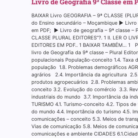
Livro de Geografia 9ª Classe em P
BAIXAR Livro GEOGRAFIA – 9ª CLASSE (PLUR
do Ensino secundário – Moçambique ▶ Livro de
em PDF; ▶ Livro de geografia – 9ª classe 
CLASSE PLURAL EDITORES”?. 1 II. LER O LI
EDITORES EM PDF.. 1 BAIXAR TAMBÉM… 1 
livro de Geografia da 9ª classe – Plural Ed
populacionais População-conceito 1.4. Taxa d
população 1.8. Problemas demográficos AGRI
agrários 2.4. Importância da agricultura 2.5
produtos agropecuários 2.8. Problemas ambi
conceito 3.2. Evolução do comércio 3.3. Revol
industriais do mundo 3.7. Importância da ind
TURISMO 4.1. Turismo-conceito 4.2. Tipos de tur
do mundo 4.4. Importância do turismo 4.5.
comunicações – conceito 5.3. Meios de transpo
Vias de comunicação 5.8. Meios de comunica
comunicações e ambiente CIDADES 6.1.Cidade