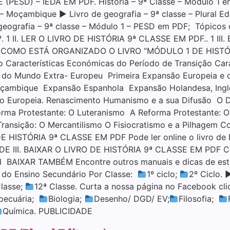
PESD) – IEDA EM PDF. História – 9ª Classe – Módulo 1 e
 – Moçambique ▶ Livro de geografia – 9ª classe – Plural E
 geografia – 9ª classe – Módulo 1 – PESD em PDF; Tópic
1 II. LER O LIVRO DE HISTÓRIA 9ª CLASSE EM PDF.. 1 II
 COMO ESTÁ ORGANIZADO O LIVRO “MÓDULO 1 DE HISTÓRIA
ão Características Económicas do Período de Transição Car
as do Mundo Extra- Europeu Primeira Expansão Europeia e 
ambique Expansão Espanhola Expansão Holandesa, Ingle
o Europeia. Renascimento Humanismo e a sua Difusão O D
orma Protestante: O Luteranismo A Reforma Protestante: O
ransição: O Mercantilismo O Fisiocratismo e a Pilhagem 
HISTÓRIA 9ª CLASSE EM PDF Pode ler online o livro de Hi
ADE III. BAIXAR O LIVRO DE HISTÓRIA 9ª CLASSE EM PDF C
 BAIXAR TAMBÉM Encontre outros manuais e dicas de estu
s do Ensino Secundário Por Classe:
1º ciclo;
2º Ciclo. 
Classe;
12ª Classe. Curta a nossa página no Facebook cl
pecuária;
Biologia;
Desenho/ DGD/ EV;
Filosofia;
Química. PUBLICIDADE