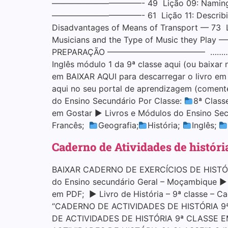
———————————- 49 Lição 09: Naming Diffe
———————————- 61 Lição 11: Describing L
Disadvantages of Means of Transport — 7
Musicians and the Type of Music they Play
PREPARAÇÃO ———————————— ……………………………
Inglês módulo 1 da 9ª classe aqui (ou baixa
em BAIXAR AQUI para descarregar o livro e
aqui no seu portal de aprendizagem (coment
do Ensino Secundário Por Classe:
8ª Class
em Gostar ▶ Livros e Módulos do Ensino Sec
Francês;
Geografia;
História;
Inglês;
Caderno de Atividades de históri
BAIXAR CADERNO DE EXERCÍCIOS DE HISTÓRIA
do Ensino secundário Geral – Moçambique ▶ Li
em PDF; ▶ Livro de História – 9ª classe – C
“CADERNO DE ACTIVIDADES DE HISTÓRIA 9ª
DE ACTIVIDADES DE HISTÓRIA 9ª CLASSE EM