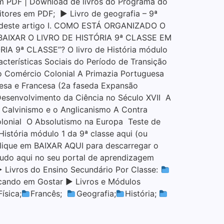
m PDF | Download de livros do Programa do
ditores em PDF; ▶ Livro de geografia – 9ª
os deste artigo I. COMO ESTÁ ORGANIZADO O
I. BAIXAR O LIVRO DE HISTÓRIA 9ª CLASSE EM
 9ª CLASSE”? O livro de História módulo
acterísticas Sociais do Período de Transição
o Comércio Colonial A Primazia Portuguesa
sa e Francesa (2a faseda Expansão
esenvolvimento da Ciência no Século XVII A
 Calvinismo e o Anglicanismo A Contra
Colonial O Absolutismo na Europa Teste de
stória módulo 1 da 9ª classe aqui (ou
lique em BAIXAR AQUI para descarregar o
do aqui no seu portal de aprendizagem
▶ Livros do Ensino Secundário Por Classe:
icando em Gostar ▶ Livros e Módulos
Física;
Francês;
Geografia;
História;