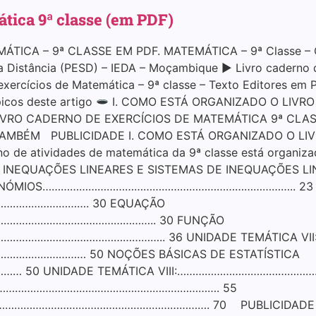
tica 9ª classe (em PDF)
ICA – 9ª CLASSE EM PDF. MATEMÁTICA – 9ª Classe – Ca
a Distância (PESD) – IEDA – Moçambique ▶ Livro caderno d
exercícios de Matemática – 9ª classe – Texto Editores em
icos deste artigo
I. COMO ESTÁ ORGANIZADO O LIVRO
 LIVRO CADERNO DE EXERCÍCIOS DE MATEMÁTICA 9ª CLA
AMBÉM PUBLICIDADE I. COMO ESTÁ ORGANIZADO O LIV
o de atividades de matemática da 9ª classe está organ
II: INEQUAÇÕES LINEARES E SISTEMAS DE INEQUAÇÕES 
POLINÓMIOS……………………………………………………………………….. 23 U
……………………. 30 EQUAÇÃO
………………………………………….. 30 FUNÇÃO
……………………………………….. 36 UNIDADE TEMÁTICA VII
……………… 50 NOÇÕES BÁSICAS DE ESTATÍSTICA
50 UNIDADE TEMÁTICA VIII:……………………………………
……………………………………………………………………. 55
………………………………………………………. 70 PUBLICIDADE II. L