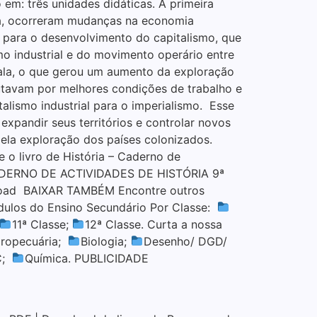
m: três unidades didáticas. A primeira
oca, ocorreram mudanças na economia
 para o desenvolvimento do capitalismo, que
mo industrial e do movimento operário entre
cala, o que gerou um aumento da exploração
lutavam por melhores condições de trabalho e
talismo industrial para o imperialismo. Esse
expandir seus territórios e controlar novos
pela exploração dos países colonizados.
 livro de História – Caderno de
U CADERNO DE ACTIVIDADES DE HISTÓRIA 9ª
oad BAIXAR TAMBÉM Encontre outros
ódulos do Ensino Secundário Por Classe:
11ª Classe;
12ª Classe. Curta a nossa
ropecuária;
Biologia;
Desenho/ DGD/
C;
Química. PUBLICIDADE