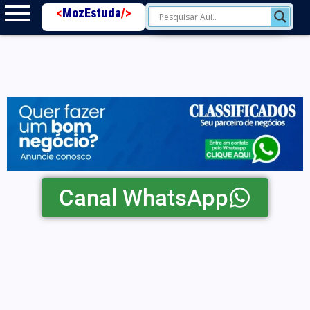
<
MozEstuda
/>
Canal WhatsApp