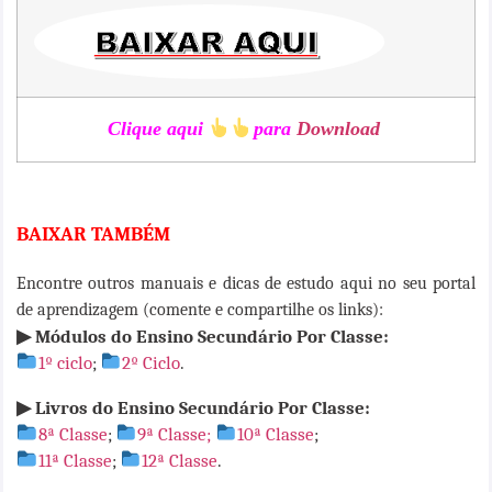
Clique aqui
para
Download
BAIXAR TAMBÉM
Encontre outros manuais e dicas de estudo aqui no seu portal
de aprendizagem (comente e compartilhe os links):
▶ Módulos do Ensino Secundário Por Classe:
1
º
ciclo
;
2
º
Ciclo
.
▶ Livros do Ensino Secundário Por Classe:
8ª Classe
;
9ª Classe
;
10ª Classe
;
11
ª Classe
;
12ª Classe
.