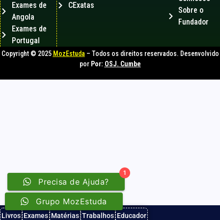
Exames de
CExatas
Sobre o
Angola
Fundador
Exames de
Portugal
Copyright © 2025
MozEstuda
– Todos os direitos reservados. Desenvolvido
por
Por:
OSJ. Cumbe
1
Precisa de Ajuda?
Grupo MozEstuda
Livros
Exames
Matérias
Trabalhos
Educador