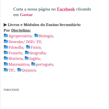
Curta a nossa página no
Facebook
clicando
em
Gostar
▶ Livros e Módulos do
Ensino Secundário
Por
Disciplina:
Agropecuária
;
Biologia
;
Desenho/ DGD/ EV
;
Filosofia
;
Física
;
Francês
;
Geografia
;
História
;
I
nglês
;
Matemática
;
português
;
TIC
;
Química
.
PUBLICIDADE