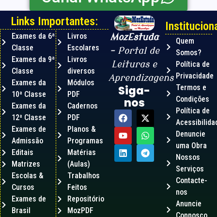
Links Importantes:
Instituciona
Exames da 6ª
Livros
MozEstuda
Quem
Classe
Escolares
– Portal de
Somos?
Exames da 9ª
Livros
Leituras e
Política de
Classe
diversos
Privacidade
Aprendizagens
Exames da
Módulos
Termos e
Siga-
10ª Classe
PDF
Condições
nos
Exames da
Cadernos
Política de
12ª Classe
PDF
Acessibilida
Exames de
Planos &
Denuncie
Admissão
Programas
uma Obra
Editais
Matérias
Nossos
Matrizes
(Aulas)
Serviços
Escolas &
Trabalhos
Contacte-
Cursos
Feitos
nos
Exames de
Repositório
Anuncie
Brasil
MozPDF
Connosco