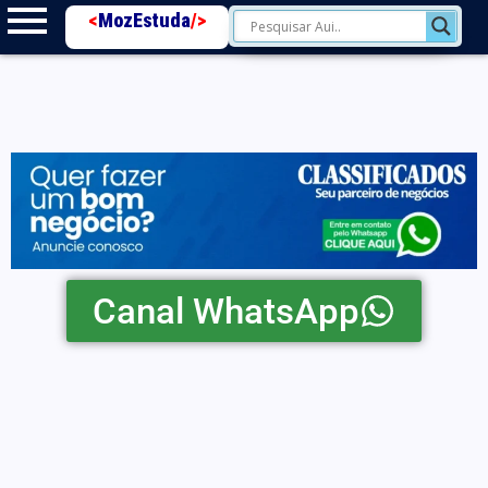
<
MozEstuda
/>
Canal WhatsApp