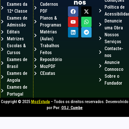
Condições
nos
Exames da
Cadernos
Política de
12ª Classe
PDF
Acessibilida
Exames de
Planos &
Denuncie
Admissão
Programas
uma Obra
Editais
Matérias
Nossos
Matrizes
(Aulas)
Serviços
Escolas &
Trabalhos
Contacte-
Cursos
Feitos
nos
Exames de
Repositório
Anuncie
Brasil
MozPDF
Connosco
Exames de
CExatas
Sobre o
Angola
Fundador
Exames de
Portugal
Copyright © 2025
MozEstuda
– Todos os direitos reservados. Desenvolvido
por
Por:
OSJ. Cumbe