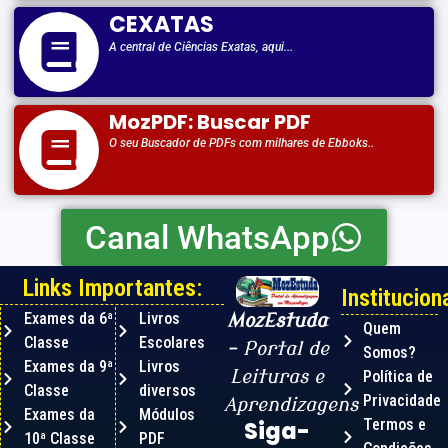
CEXATAS
A central de Ciências Exatas, aqui...
MozPDF: Buscar PDF
O seu Buscador de PDFs com milhares de Ebboks..
Canal WhatsApp
Links Importantes:
Instituciona
Exames da 6ª
Livros
MozEstuda
Quem
Classe
Escolares
– Portal de
Somos?
Exames da 9ª
Livros
Leituras e
Política de
Classe
diversos
Privacidade
Aprendizagens
Exames da
Módulos
Termos e
Siga-
10ª Classe
PDF