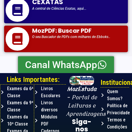
CEXATAS
A central de Ciências Exatas, aqui...
MozPDF: Buscar PDF
O seu Buscador de PDFs com milhares de Ebboks..
Canal WhatsApp
Links Importantes:
Instituciona
Exames da 6ª
Livros
MozEstuda
Quem
Classe
Escolares
– Portal de
Somos?
Exames da 9ª
Livros
Leituras e
Política de
Classe
diversos
Privacidade
Aprendizagens
Exames da
Módulos
Termos e
Siga-
10ª Classe
PDF
Condições
nos
Exames da
Cadernos