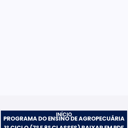
INÍCIO
PROGRAMA DO ENSINO DE AGROPECUÁRIA
1º CICLO (7ª E 8ª CLASSES) BAIXAR EM PDF