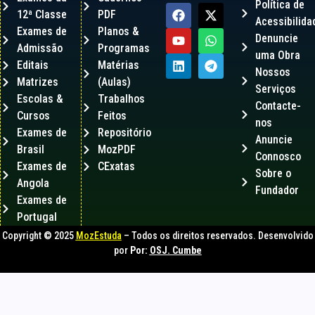
Política de
12ª Classe
PDF
Acessibilida
Exames de
Planos &
Denuncie
Admissão
Programas
uma Obra
Editais
Matérias
Nossos
Matrizes
(Aulas)
Serviços
Escolas &
Trabalhos
Contacte-
Cursos
Feitos
nos
Exames de
Repositório
Anuncie
Brasil
MozPDF
Connosco
Exames de
CExatas
Sobre o
Angola
Fundador
Exames de
Portugal
Copyright © 2025
MozEstuda
– Todos os direitos reservados. Desenvolvido
por
Por:
OSJ. Cumbe