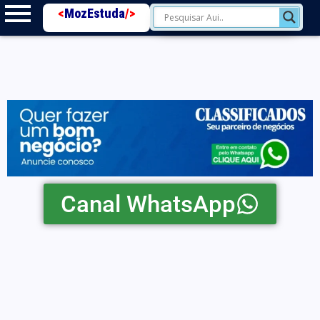
<
MozEstuda
/>
Canal WhatsApp