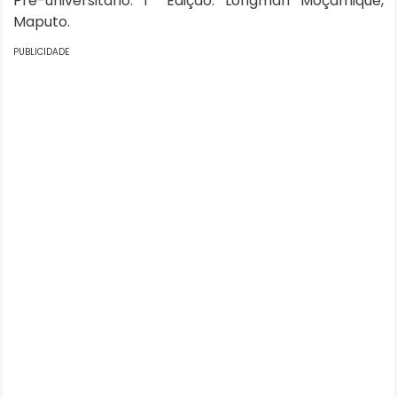
Pré-universitário. 1ª Edição. Longman Moçamique,
Maputo.
PUBLICIDADE