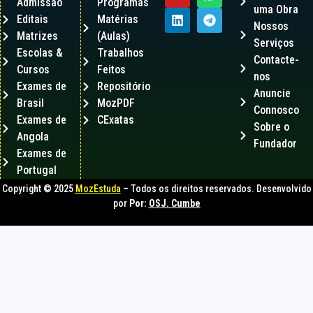
Admissão
Programas
uma Obra
Editais
Matérias
Nossos
Matrizes
(Aulas)
Serviços
Escolas &
Trabalhos
Contacte-
Cursos
Feitos
nos
Exames de
Repositório
Anuncie
Brasil
MozPDF
Connosco
Exames de
CExatas
Sobre o
Angola
Fundador
Exames de
Portugal
Copyright © 2025
MozEstuda
– Todos os direitos reservados. Desenvolvido
por
Por:
OSJ. Cumbe