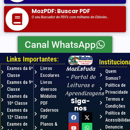
MozPDF: Buscar PDF
O seu Buscador de PDFs com milhares de Ebboks..
Canal WhatsApp
Links Importantes:
Instituciona
Exames da 6ª
Livros
MozEstuda
Quem
Classe
Escolares
– Portal de
Somos?
Exames da 9ª
Livros
Leituras e
Política de
Classe
diversos
Privacidade
Aprendizagens
Exames da
Módulos
Termos e
Siga-
10ª Classe
PDF
Condições
nos
Exames da
Cadernos
Política de
12ª Classe
PDF
Acessibilida
Exames de
Planos &
Denuncie