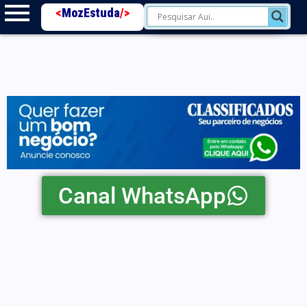
<
MozEstuda
/>
Canal WhatsApp