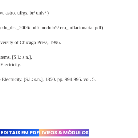
 astro. ufrgs. br/ univ/ )
e_edu_dist_2006/ pdf/ modulo5/ era_inflacionaria. pdf)
iversity of Chicago Press, 1996.
ms. [S.l.: s.n.],
lectricity.
 Electricity.
[S.l.: s.n.], 1850. pp. 994-995. vol. 5.
EDITAIS EM PDF
LIVROS & MÓDULOS