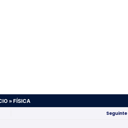
CIO
»
FÍSICA
Seguinte