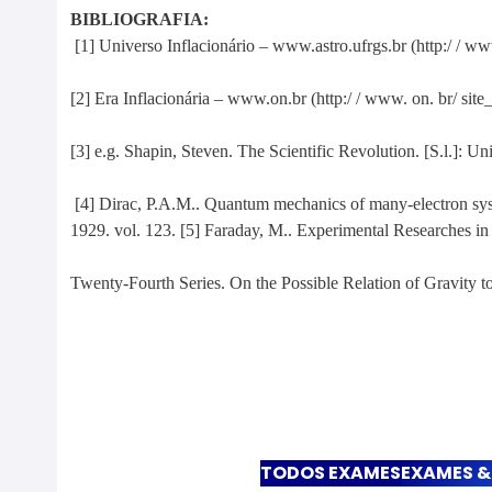
BIBLIOGRAFIA:
[1] Universo Inflacionário – www.astro.ufrgs.br (http:/ / www.
[2] Era Inflacionária – www.on.br (http:/ / www. on. br/ sit
[3] e.g. Shapin, Steven. The Scientific Revolution. [S.l.]: Un
[4] Dirac, P.A.M.. Quantum mechanics of many-electron syste
1929. vol. 123. [5] Faraday, M.. Experimental Researches in E
Twenty-Fourth Series. On the Possible Relation of Gravity to
TODOS EXAMES
EXAMES & 