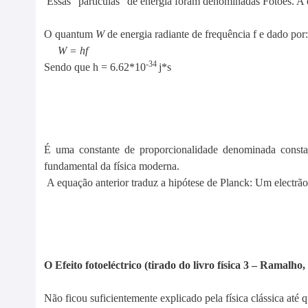
Essas “partículas” de energia foram denominadas Fotões. A
O quantum
W
de energia radiante de frequência f e dado por:
W = hf
-34
Sendo que h = 6.62*10
j*s
É uma constante de proporcionalidade denominada consta
fundamental da física moderna.
A equação anterior traduz a hipótese de Planck: Um electr
O Efeito fotoeléctrico (tirado do livro física 3 – Ramalho,
Não ficou suficientemente explicado pela física clássica até 