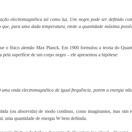
iação electromagnética tal como luz. Um negro pode ser definido co
po que, para uma dada temperatura, emite a quantidade máxima possív
é que o físico alemão Max Planck. Em 1900 formulou a teoria do Quant
a pela superfície de um corpo negro – ele apresentou a hipótese:
) uma onda electromagnética de igual frequência, porem a energia não
emitida (ou absorvida) de modo contínuo, como imaginamos, mas sim 
ual, uma quantidade de energia W bem definida.