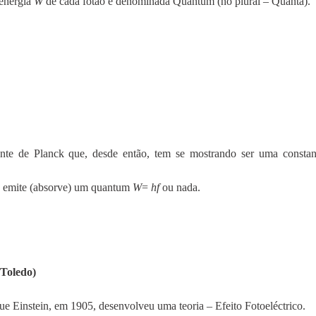
 energia
W
de cada fotão e denominada Quantum (no plural – Quanta).
nte de Planck que, desde então, tem se mostrando ser uma constan
ão emite (absorve) um quantum
W
=
hf
ou nada.
 Toledo)
que Einstein, em 1905, desenvolveu uma teoria – Efeito Fotoeléctrico.