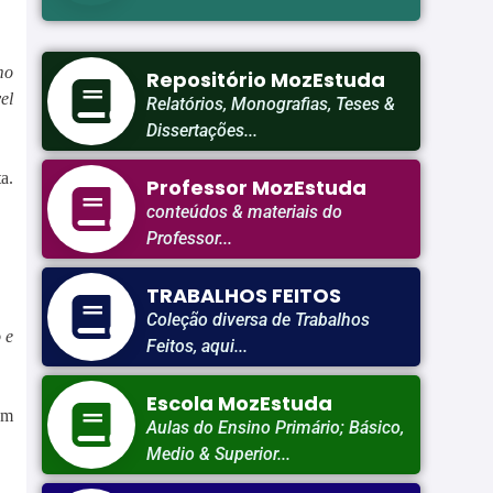
mo
Repositório MozEstuda
el
Relatórios, Monografias, Teses &
Dissertações...
a.
Professor MozEstuda
conteúdos & materiais do
Professor...
TRABALHOS FEITOS
Coleção diversa de Trabalhos
 e
Feitos, aqui...
Escola MozEstuda
em
Aulas do Ensino Primário; Básico,
Medio & Superior...