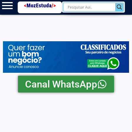
<
MozEstuda
/>
Canal WhatsApp