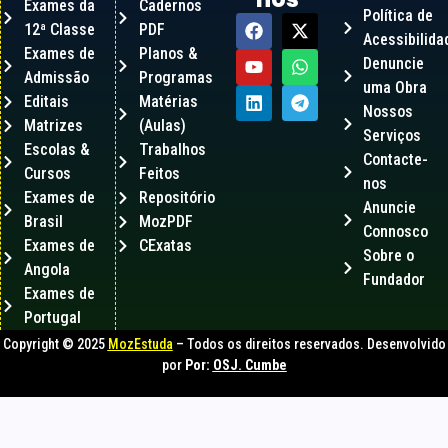
Exames da
Cadernos
Política de
12ª Classe
PDF
Acessibilida
Exames de
Planos &
Denuncie
Admissão
Programas
uma Obra
Editais
Matérias
Nossos
Matrizes
(Aulas)
Serviços
Escolas &
Trabalhos
Contacte-
Cursos
Feitos
nos
Exames de
Repositório
Anuncie
Brasil
MozPDF
Connosco
Exames de
CExatas
Sobre o
Angola
Fundador
Exames de
Portugal
Copyright © 2025
MozEstuda
– Todos os direitos reservados. Desenvolvido
por
Por:
OSJ. Cumbe