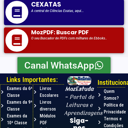
CEXATAS
A central de Ciências Exatas, aqui...
MozPDF: Buscar PDF
O seu Buscador de PDFs com milhares de Ebboks..
Canal WhatsApp
Links Importantes:
Instituciona
Exames da 6ª
Livros
MozEstuda
Quem
Classe
Escolares
– Portal de
Somos?
Exames da 9ª
Livros
Leituras e
Política de
Classe
diversos
Privacidade
Aprendizagens
Exames da
Módulos
Termos e
Siga-
10ª Classe
PDF
Condições
nos