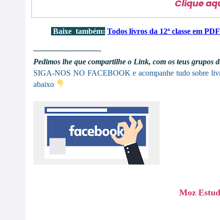
Clique aq
Baixe também:
Todos livros da
12ª classe em PDF
————-
————-
Pedimos lhe que compartilhe o Link, com os teus grupos de
SIGA-NOS NO FACEBOOK
e acompanhe tudo sobre liv
abaixo
Moz Estuda