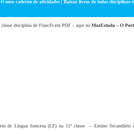
O meu caderno de atividades | Baixar livros de todas disciplinas 
1ª classe disciplina de Francês em PDF – aqui no
MozEstuda – O Port
gem de Lingua francesa (LF) na 11ª classe – Ensino Secundário 