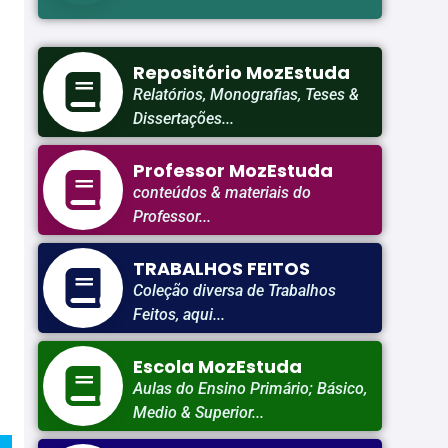
Repositório MozEstuda
Relatórios, Monografias, Teses &
Dissertações...
Professor MozEstuda
conteúdos & materiais do
Professor...
TRABALHOS FEITOS
Coleção diversa de Trabalhos
Feitos, aqui...
Escola MozEstuda
Aulas do Ensino Primário; Básico,
Medio & Superior...