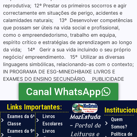
reprodutiva; 12º Prestar os primeiros socorros e agir
correctamente em situações de perigo, acidentes e
calamidades naturais; 13º Desenvolver competências
que possam ser úteis na vida social e profissional,
como o empreendedorismo, trabalho em equipa,
espírito crítico e estratégias de aprendizagem ao longo
da vida; 14º Gerir a sua vida incluindo o seu próprio
negócio/ empreendimento. 15º Utilizar as diversas
linguagens simbólicas, relacionando-as com o contexto;
IN PROGRAMA DE ESG-MINEDHBAIXE LIVROS E
EXAMES DO ENSINO SECUNDÁRIO. PUBLICIDADE
Canal WhatsApp
Links Importantes:
Instituciona
Exames da 6ª
Livros
MozEstuda
Quem
Classe
Escolares
– Portal de
Somos?
Exames da 9ª
Livros
Leituras e
Política de