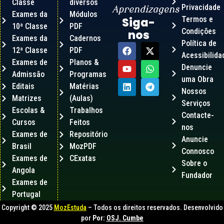
Classe
diversos
Privacidade
Aprendizagens
Exames da
Módulos
Termos e
Siga-
10ª Classe
PDF
Condições
nos
Exames da
Cadernos
Política de
12ª Classe
PDF
Acessibilida
Exames de
Planos &
Denuncie
Admissão
Programas
uma Obra
Editais
Matérias
Nossos
Matrizes
(Aulas)
Serviços
Escolas &
Trabalhos
Contacte-
Cursos
Feitos
nos
Exames de
Repositório
Anuncie
Brasil
MozPDF
Connosco
Exames de
CExatas
Sobre o
Angola
Fundador
Exames de
Portugal
Copyright © 2025
MozEstuda
– Todos os direitos reservados. Desenvolvido
por
Por:
OSJ. Cumbe