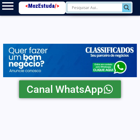
<
MozEstuda
/>
Canal WhatsApp