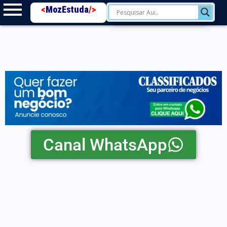
<
MozEstuda
/>
Canal WhatsApp