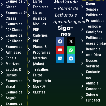
Exames da 6ª
Livros
MozEstuda
Quem
Classe
Escolares
– Portal de
Somos?
Exames da 9ª
Livros
Leituras e
Política de
Classe
diversos
Privacidade
Aprendizagens
Exames da
Módulos
Termos e
Siga-
10ª Classe
PDF
Condições
nos
Exames da
Cadernos
Política de
12ª Classe
PDF
Acessibilida
Exames de
Planos &
Denuncie
Admissão
Programas
uma Obra
Editais
Matérias
Nossos
Matrizes
(Aulas)
Serviços
Escolas &
Trabalhos
Contacte-
Cursos
Feitos
nos
Exames de
Repositório
Anuncie
Brasil
MozPDF
Connosco
Exames de
CExatas
Sobre o
Angola
Fundador
Exames de