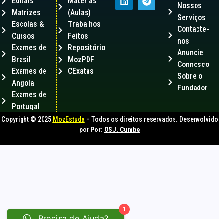
Editais
Matérias
Nossos
Matrizes
(Aulas)
Serviços
Escolas &
Trabalhos
Contacte-
Cursos
Feitos
nos
Exames de
Repositório
Anuncie
Brasil
MozPDF
Connosco
Exames de
CExatas
Sobre o
Angola
Fundador
Exames de
Portugal
Copyright © 2025
MozEstuda
– Todos os direitos reservados. Desenvolvido
por
Por:
OSJ. Cumbe
1
Precisa de Ajuda?