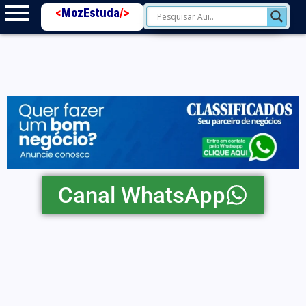
<
MozEstuda
/>
Canal WhatsApp