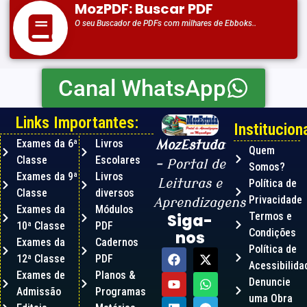
MozPDF: Buscar PDF
O seu Buscador de PDFs com milhares de Ebboks..
Canal WhatsApp
Links Importantes:
Instituciona
Exames da 6ª
Livros
MozEstuda
Quem
Classe
Escolares
– Portal de
Somos?
Exames da 9ª
Livros
Leituras e
Política de
Classe
diversos
Privacidade
Aprendizagens
Exames da
Módulos
Termos e
Siga-
10ª Classe
PDF
Condições
nos
Exames da
Cadernos
Política de
12ª Classe
PDF
Acessibilida
Exames de
Planos &
Denuncie
Admissão
Programas
uma Obra