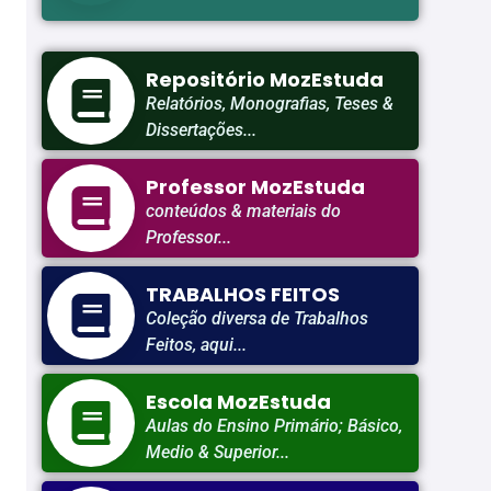
Repositório MozEstuda
Relatórios, Monografias, Teses &
Dissertações...
Professor MozEstuda
conteúdos & materiais do
Professor...
TRABALHOS FEITOS
Coleção diversa de Trabalhos
Feitos, aqui...
Escola MozEstuda
Aulas do Ensino Primário; Básico,
Medio & Superior...