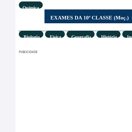
Química
EXAMES DA 10ª CLASSE (Moç.)
Biologia
Física
Geografia
História
In
PUBLICIDADE