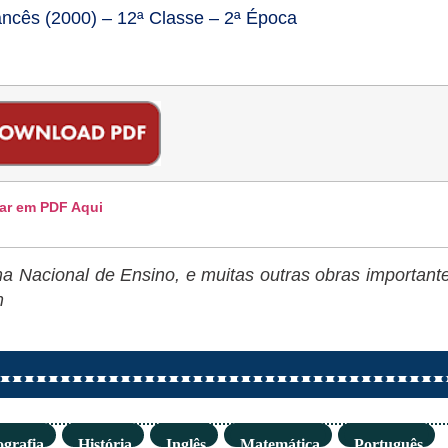
cês (2000) – 12ª Classe – 2ª Época
ar em PDF Aqui
 Nacional de Ensino, e muitas outras obras important
m
grafia
História
Inglês
Matemática
Português