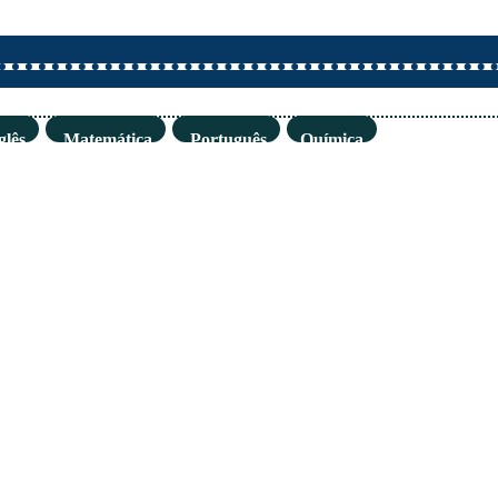
glês
Matemática
Português
Química