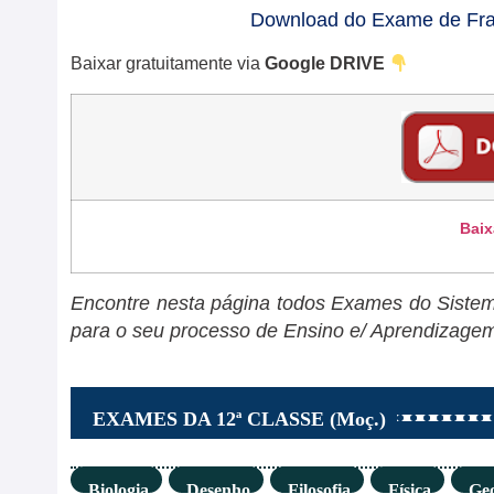
Download do Exame de Fran
Baixar gratuitamente via
Google DRIVE
Baix
Encontre nesta página todos Exames do Sistema
para o seu processo de Ensino e/ Aprendizage
EXAMES DA 12ª CLASSE (Moç.)
Biologia
Desenho
Filosofia
Física
Geo