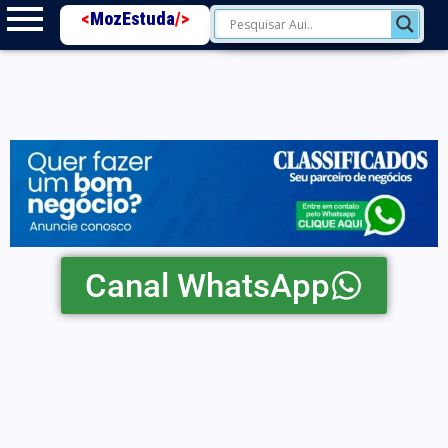
<
MozEstuda
/>
Canal WhatsApp