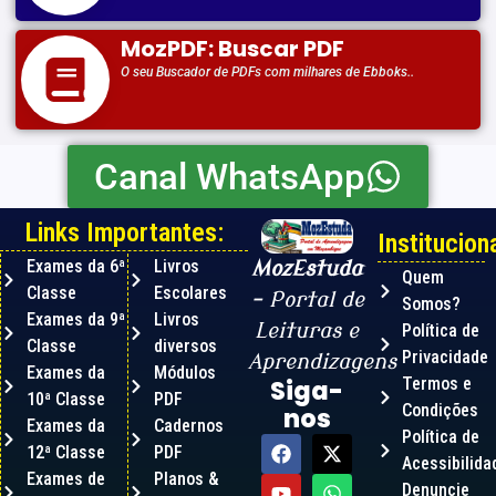
MozPDF: Buscar PDF
O seu Buscador de PDFs com milhares de Ebboks..
Canal WhatsApp
Links Importantes:
Instituciona
Exames da 6ª
Livros
MozEstuda
Quem
Classe
Escolares
– Portal de
Somos?
Exames da 9ª
Livros
Leituras e
Política de
Classe
diversos
Privacidade
Aprendizagens
Exames da
Módulos
Termos e
Siga-
10ª Classe
PDF
Condições
nos
Exames da
Cadernos
Política de
12ª Classe
PDF
Acessibilida
Exames de
Planos &
Denuncie