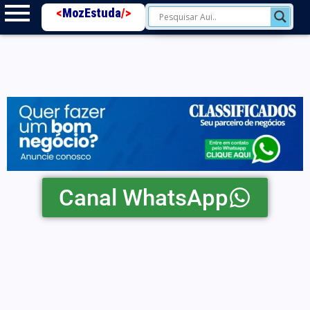
<
MozEstuda
/>
Canal WhatsApp