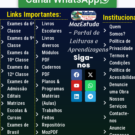
Links Importantes:
Instituciona
Exames da 6ª
Livros
MozEstuda
Quem
Classe
Escolares
– Portal de
Somos?
Exames da 9ª
Livros
Leituras e
Política de
Classe
diversos
Privacidade
Aprendizagens
Exames da
Módulos
Termos e
Siga-
10ª Classe
PDF
Condições
nos
Exames da
Cadernos
Política de
12ª Classe
PDF
Acessibilida
Exames de
Planos &
Denuncie
Admissão
Programas
uma Obra
Editais
Matérias
Nossos
Matrizes
(Aulas)
Serviços
Escolas &
Trabalhos
Contacte-
Cursos
Feitos
nos
Exames de
Repositório
Anuncie
Brasil
MozPDF