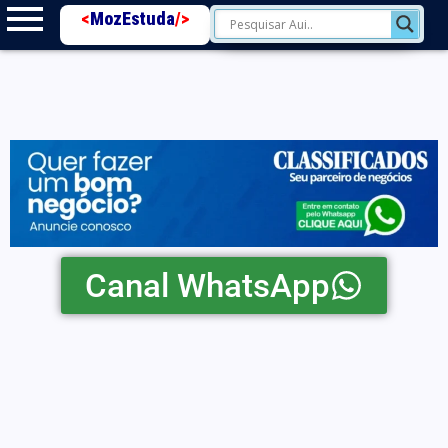
<
MozEstuda
/>
Canal WhatsApp