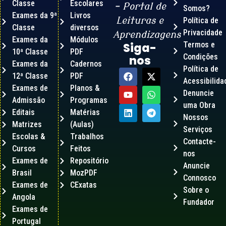
Classe
Escolares
– Portal de
Somos?
Exames da 9ª
Livros
Leituras e
Política de
Classe
diversos
Privacidade
Aprendizagens
Exames da
Módulos
Termos e
Siga-
10ª Classe
PDF
Condições
nos
Exames da
Cadernos
Política de
12ª Classe
PDF
Acessibilida
Exames de
Planos &
Denuncie
Admissão
Programas
uma Obra
Editais
Matérias
Nossos
Matrizes
(Aulas)
Serviços
Escolas &
Trabalhos
Contacte-
Cursos
Feitos
nos
Exames de
Repositório
Anuncie
Brasil
MozPDF
Connosco
Exames de
CExatas
Sobre o
Angola
Fundador
Exames de
Portugal