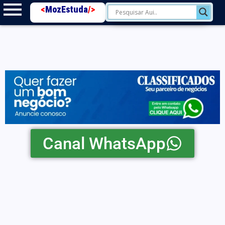
<
MozEstuda
/>
Canal WhatsApp