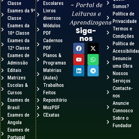
Classe
Escolares
– Portal de
Somos?
Exames da 9ª
Livros
Leituras e
Política de
Classe
diversos
Privacidade
Aprendizagens
Exames da
Módulos
Termos e
Siga-
10ª Classe
PDF
Condições
nos
Exames da
Cadernos
Política de
12ª Classe
PDF
Acessibilida
Exames de
Planos &
Denuncie
Admissão
Programas
uma Obra
Editais
Matérias
Nossos
Matrizes
(Aulas)
Serviços
Escolas &
Trabalhos
Contacte-
Cursos
Feitos
nos
Exames de
Repositório
Anuncie
Brasil
MozPDF
Connosco
Exames de
CExatas
Sobre o
Angola
Fundador
Exames de
Portugal