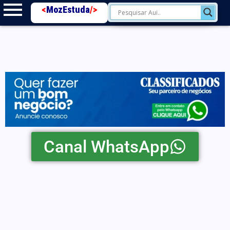
<
MozEstuda
/>
Canal WhatsApp