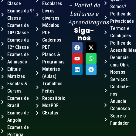
Classe
Escolares
– Portal de
Somos?
Exames da 9ª
Livros
Leituras e
Política de
Classe
diversos
Privacidade
Aprendizagens
Exames da
Módulos
Termos e
Siga-
10ª Classe
PDF
Condições
nos
Exames da
Cadernos
Política de
12ª Classe
PDF
Acessibilida
Exames de
Planos &
Denuncie
Admissão
Programas
uma Obra
Editais
Matérias
Nossos
Matrizes
(Aulas)
Serviços
Escolas &
Trabalhos
Contacte-
Cursos
Feitos
nos
Exames de
Repositório
Anuncie
Brasil
MozPDF
Connosco
Exames de
CExatas
Sobre o
Angola
Fundador
Exames de
Portugal