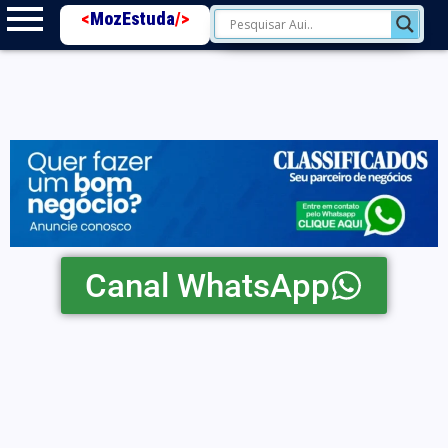
<
MozEstuda
/>
Canal WhatsApp