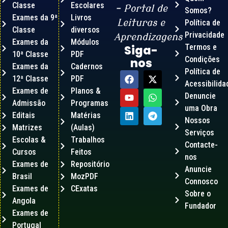
Classe
Escolares
– Portal de
Somos?
Exames da 9ª
Livros
Leituras e
Política de
Classe
diversos
Privacidade
Aprendizagens
Exames da
Módulos
Termos e
Siga-
10ª Classe
PDF
Condições
nos
Exames da
Cadernos
Política de
12ª Classe
PDF
Acessibilida
Exames de
Planos &
Denuncie
Admissão
Programas
uma Obra
Editais
Matérias
Nossos
Matrizes
(Aulas)
Serviços
Escolas &
Trabalhos
Contacte-
Cursos
Feitos
nos
Exames de
Repositório
Anuncie
Brasil
MozPDF
Connosco
Exames de
CExatas
Sobre o
Angola
Fundador
Exames de
Portugal