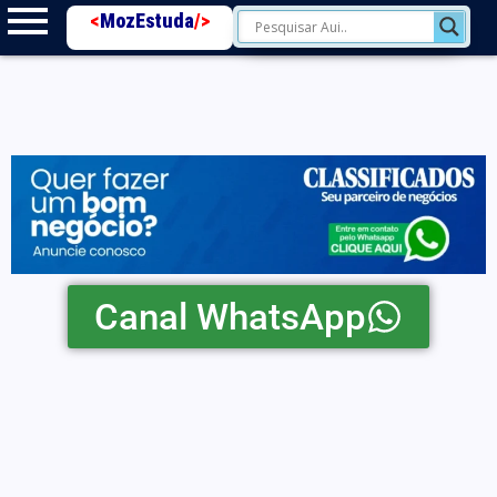
<
MozEstuda
/>
Canal WhatsApp