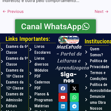
indiretos) e outra pelo comportamento…
←
Previous
Next
→
Canal WhatsApp
Links Importantes:
Instituciona
Exames da 6ª
Livros
MozEstuda
Quem
Classe
Escolares
– Portal de
Somos?
Exames da 9ª
Livros
Leituras e
Política de
Classe
diversos
Privacidade
Aprendizagens
Exames da
Módulos
Termos e
Siga-
10ª Classe
PDF
Condições
nos
Exames da
Cadernos
Política de
12ª Classe
PDF
Acessibilida
Exames de
Planos &
Denuncie
Admissão
Programas
uma Obra
Editais
Matérias
Nossos