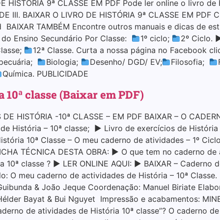
HISTÓRIA 9ª CLASSE EM PDF Pode ler online o livro de Hi
ADE III. BAIXAR O LIVRO DE HISTÓRIA 9ª CLASSE EM PDF C
 BAIXAR TAMBÉM Encontre outros manuais e dicas de estu
s do Ensino Secundário Por Classe:
1º ciclo;
2º Ciclo. 
Classe;
12ª Classe. Curta a nossa página no Facebook cl
pecuária;
Biologia;
Desenho/ DGD/ EV;
Filosofia;
Química. PUBLICIDADE
a 10ª classe (Baixar em PDF)
DE HISTÓRIA -10ª CLASSE – EM PDF BAIXAR – O CADERN
História – 10ª classe; ▶ Livro de exercícios de História
 História 10ª Classe – O meu caderno de atividades – 1º Ci
▶ FICHA TÉCNICA DESTA OBRA: ▶ O que tem no caderno de at
ória 10ª classe ? ▶ LER ONLINE AQUI: ▶ BAIXAR – Caderno d
O meu caderno de actividades de História – 10ª Classe. C
uibunda & João Jeque Coordenação: Manuel Biriate Elabor
Hélder Bayat & Bui Nguyet Impressão e acabamentos: MINE
rno de atividades de História 10ª classe”? O caderno de a