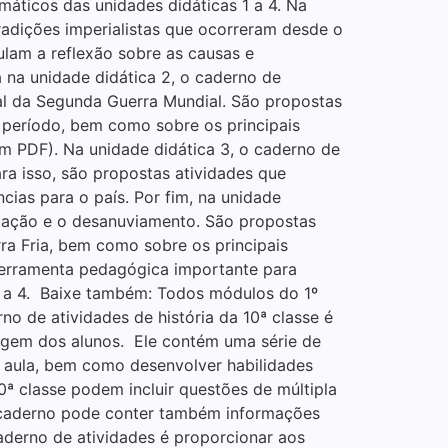
áticos das unidades didáticas 1 a 4. Na
radições imperialistas que ocorreram desde o
mulam a reflexão sobre as causas e
 na unidade didática 2, o caderno de
nal da Segunda Guerra Mundial. São propostas
e período, bem como sobre os principais
m PDF). Na unidade didática 3, o caderno de
ra isso, são propostas atividades que
ias para o país. Por fim, na unidade
ntação e o desanuviamento. São propostas
rra Fria, bem como sobre os principais
 ferramenta pedagógica importante para
1 a 4. Baixe também: Todos módulos do 1º
no de atividades de história da 10ª classe é
zagem dos alunos. Ele contém uma série de
 aula, bem como desenvolver habilidades
10ª classe podem incluir questões de múltipla
 o caderno pode conter também informações
aderno de atividades é proporcionar aos