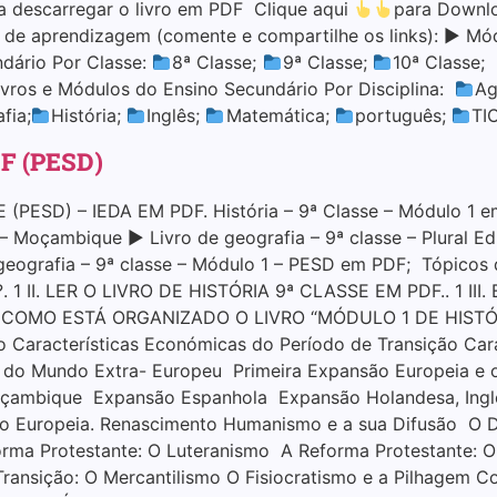
descarregar o livro em PDF Clique aqui
para Downl
l de aprendizagem (comente e compartilhe os links): ▶ M
ndário Por Classe:
8ª Classe;
9ª Classe;
10ª Classe;
vros e Módulos do Ensino Secundário Por Disciplina:
Ag
fia;
História;
Inglês;
Matemática;
português;
TI
DF (PESD)
PESD) – IEDA EM PDF. História – 9ª Classe – Módulo 1 e
 – Moçambique ▶ Livro de geografia – 9ª classe – Plural E
 geografia – 9ª classe – Módulo 1 – PESD em PDF; Tópic
1 II. LER O LIVRO DE HISTÓRIA 9ª CLASSE EM PDF.. 1 II
 COMO ESTÁ ORGANIZADO O LIVRO “MÓDULO 1 DE HISTÓRIA
ão Características Económicas do Período de Transição Car
as do Mundo Extra- Europeu Primeira Expansão Europeia e 
ambique Expansão Espanhola Expansão Holandesa, Ingle
o Europeia. Renascimento Humanismo e a sua Difusão O D
orma Protestante: O Luteranismo A Reforma Protestante: O
ransição: O Mercantilismo O Fisiocratismo e a Pilhagem 