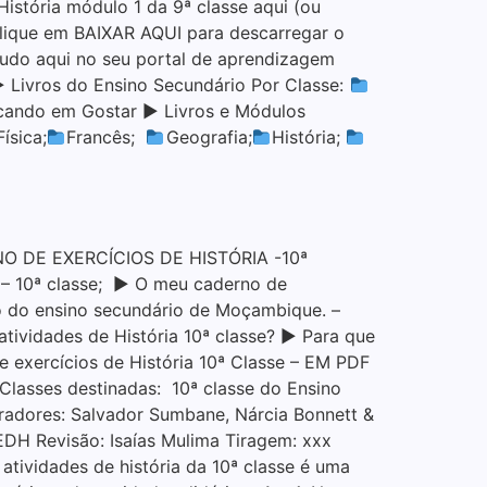
stória módulo 1 da 9ª classe aqui (ou
lique em BAIXAR AQUI para descarregar o
do aqui no seu portal de aprendizagem
▶ Livros do Ensino Secundário Por Classe:
icando em Gostar ▶ Livros e Módulos
Física;
Francês;
Geografia;
História;
O DE EXERCÍCIOS DE HISTÓRIA -10ª
 – 10ª classe; ▶ O meu caderno de
clo do ensino secundário de Moçambique. –
ividades de História 10ª classe? ▶ Para que
e exercícios de História 10ª Classe – EM PDF
lasses destinadas: 10ª classe do Ensino
adores: Salvador Sumbane, Nárcia Bonnett &
DH Revisão: Isaías Mulima Tiragem: xxx
tividades de história da 10ª classe é uma