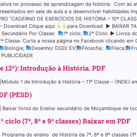
rativa no processo de aprendizagem da história. Com as a
apresentados em sala de aula e a desenvolver habilidades 
IVRO “CADERNO DE EXERCÍCIOS DE HISTÓRIA – 10ª CLASSE
– – Download Clique aqui
para Download ▶ BAIXAR TAMB
 Secundário Por Classe:
1º ciclo;
2º Ciclo. ▶ Livros d
2ª Classe. Curta a nossa página no Facebook clicando em 
Biologia;
Desenho/ DGD/ EV;
Filosofia;
Física;
Fr
. PUBLICIDADE
 e 12ª): Introdução à História. PDF
|Módulo 1 de Introdução à História – 11ª Classe – (INDE) em
PDF (PESD)
 | Baixar livros do Ensino secundário de Moçambique de to
 ciclo (7ª, 8ª e 9ª classes) Baixar em PDF
 Programa do ensino de História da 7ª, 8ª e 9ª classes (1