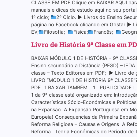
CLASSE EM PDF Clique em BAIXAR AQUI para 
manuais e dicas de estudo aqui no seu porta
1º ciclo;
2º Ciclo. ▶ Livros do Ensino Secu
página no Facebook clicando em Gostar ▶ Li
EV;
Filosofia;
Física;
Francês;
Geogra
Livro de História 9ª Classe em P
BAIXAR MÓDULO 1 DE HISTÓRIA – 9ª CLASSE (
Ensino secundário a Distância (PESD) – IEDA
classe – Texto Editores em PDF; ▶ Livro de
LIVRO “MÓDULO 1 DE HISTÓRIA 9ª CLASSE”?. 
PDF.. 1 BAIXAR TAMBÉM… 1 PUBLICIDADE I.
1 da 9ª classe está organizado em: Introduç
Características Sócio-Económicas e Polític
na Expansão A Expansão Portuguesa em Moç
Europeia) Consequencias da Primeira Expanã
Reforma Religiosa – Causas e Origens A Ref
Reforma . Teoria Económicas do Período de T