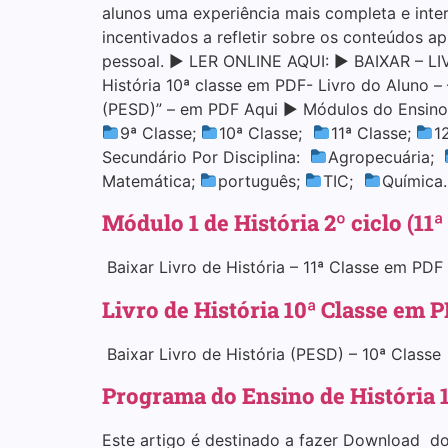
alunos uma experiência mais completa e inte
incentivados a refletir sobre os conteúdos 
pessoal. ▶ LER ONLINE AQUI: ▶ BAIXAR – L
História 10ª classe em PDF- Livro do Aluno 
(PESD)” – em PDF Aqui ▶ Módulos do Ensino
9ª Classe;
10ª Classe;
11ª Classe;
1
Secundário Por Disciplina:
Agropecuária;
Matemática;
português;
TIC;
Química
Módulo 1 de História 2º ciclo (11ª
Baixar Livro de História – 11ª Classe em PDF 
Livro de História 10ª Classe em 
Baixar Livro de História (PESD) – 10ª Classe
Programa do Ensino de História 1º
Este artigo é destinado a fazer Download do