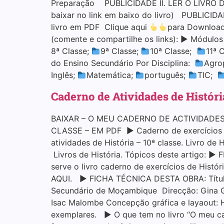
Preparação PUBLICIDADE II. LER O LIVRO DE 
baixar no link em baixo do livro) PUBLICID
livro em PDF Clique aqui
para Download
(comente e compartilhe os links): ▶ Módulo
8ª Classe;
9ª Classe;
10ª Classe;
11ª 
do Ensino Secundário Por Disciplina:
Agro
Inglês;
Matemática;
português;
TIC;
Caderno de Atividades de Históri
BAIXAR – O MEU CADERNO DE ACTIVIDADES 
CLASSE – EM PDF ▶ Caderno de exercícios de 
atividades de História – 10ª classe. Livro de
Livros de História. Tópicos deste artigo: 
serve o livro caderno de exercícios de Hist
AQUI. ▶ FICHA TÉCNICA DESTA OBRA: Título: 
Secundário de Moçambique Direcção: Gina G
Isac Malombe Concepção gráfica e layaout: 
exemplares. ▶ O que tem no livro “O meu cade