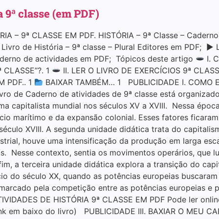
a 9ª classe (em PDF)
 – 9ª CLASSE EM PDF. HISTÓRIA – 9ª Classe – Caderno d
vro de História – 9ª classe – Plural Editores em PDF; ▶ Li
aderno de actividades em PDF; Tópicos deste artigo
I. 
 CLASSE”?. 1
II. LER O LIVRO DE EXERCÍCIOS 9ª CLASS
 PDF.. 1
BAIXAR TAMBÉM… 1 PUBLICIDADE I. COMO 
 de Caderno de atividades de 9ª classe está organizado e
ma capitalista mundial nos séculos XV a XVIII. Nessa ép
o marítimo e da expansão colonial. Esses fatores ficaram
século XVIII. A segunda unidade didática trata do capitalis
ustrial, houve uma intensificação da produção em larga es
is. Nesse contexto, sentia os movimentos operários, que 
fim, a terceira unidade didática explora a transição do capi
ício do século XX, quando as potências europeias buscaram 
marcado pela competição entre as potências europeias e 
IDADES DE HISTÓRIA 9ª CLASSE EM PDF Pode ler online o
o link em baixo do livro) PUBLICIDADE III. BAXIAR O ME