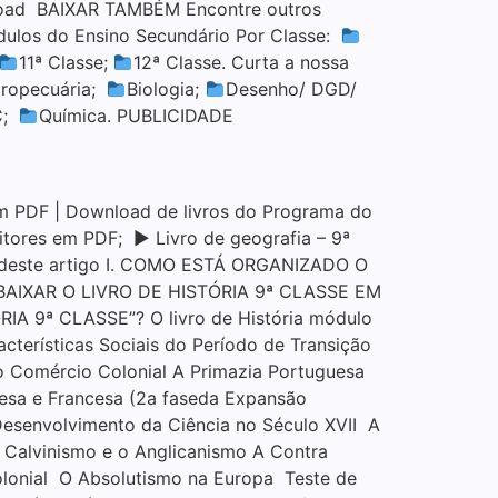
oad BAIXAR TAMBÉM Encontre outros
ódulos do Ensino Secundário Por Classe:
11ª Classe;
12ª Classe. Curta a nossa
ropecuária;
Biologia;
Desenho/ DGD/
C;
Química. PUBLICIDADE
m PDF | Download de livros do Programa do
ditores em PDF; ▶ Livro de geografia – 9ª
os deste artigo I. COMO ESTÁ ORGANIZADO O
I. BAIXAR O LIVRO DE HISTÓRIA 9ª CLASSE EM
 9ª CLASSE”? O livro de História módulo
acterísticas Sociais do Período de Transição
o Comércio Colonial A Primazia Portuguesa
sa e Francesa (2a faseda Expansão
esenvolvimento da Ciência no Século XVII A
 Calvinismo e o Anglicanismo A Contra
Colonial O Absolutismo na Europa Teste de