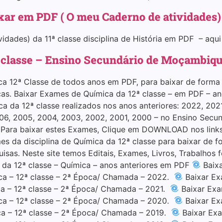
aixar em PDF ( O meu Caderno de atividades)
ividades) da 11ª classe disciplina de História em PDF – aq
 classe – Ensino Secundário de Moçambiq
a 12ª Classe de todos anos em PDF, para baixar de forma s
as. Baixar Exames de Química da 12ª classe – em PDF – an
da 12ª classe realizados nos anos anteriores: 2022, 2021,
2006, 2005, 2004, 2003, 2002, 2001, 2000 – no Ensino Sec
se Para baixar estes Exames, Clique em DOWNLOAD nos link
s da disciplina de Química da 12ª classe para baixar de fo
uisas. Neste site temos Editais, Exames, Livros, Trabalhos f
s da 12ª classe – Química – anos anteriores em PDF
Baixa
ca – 12ª classe – 2ª Época/ Chamada – 2022.
Baixar Ex
a – 12ª classe – 2ª Época/ Chamada – 2021.
Baixar Exa
ca – 12ª classe – 2ª Época/ Chamada – 2020.
Baixar Ex
a – 12ª classe – 2ª Época/ Chamada – 2019.
Baixar Exa