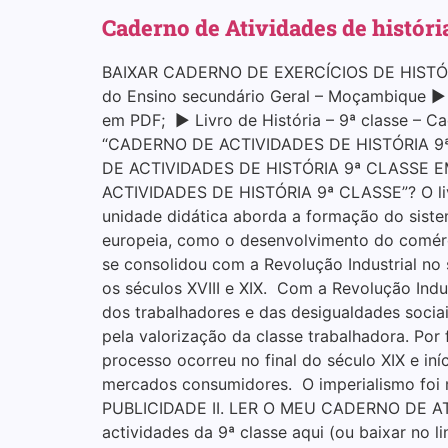
Caderno de Atividades de históri
BAIXAR CADERNO DE EXERCÍCIOS DE HISTÓRIA
do Ensino secundário Geral – Moçambique ▶ Li
em PDF; ▶ Livro de História – 9ª classe – C
“CADERNO DE ACTIVIDADES DE HISTÓRIA 9ª
DE ACTIVIDADES DE HISTÓRIA 9ª CLASSE EM
ACTIVIDADES DE HISTÓRIA 9ª CLASSE”? O livro
unidade didática aborda a formação do siste
europeia, como o desenvolvimento do comérci
se consolidou com a Revolução Industrial no 
os séculos XVIII e XIX. Com a Revolução Ind
dos trabalhadores e das desigualdades socia
pela valorização da classe trabalhadora. Por 
processo ocorreu no final do século XIX e in
mercados consumidores. O imperialismo foi 
PUBLICIDADE II. LER O MEU CADERNO DE ATIV
actividades da 9ª classe aqui (ou baixar n