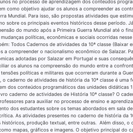
alunos no processo de aprendizagem dos conteúdos program
 tem como objetivo ajudar os alunos a compreender as cont
uerra Mundial. Para isso, são propostas atividades que esti
 sobre os principais eventos históricos desse período. Já
reensão do mundo após a Primeira Guerra Mundial até o fi
s mudanças políticas, econômicas e sociais ocorridas ness
bém: Todos Cadernos de atividades da 10ª classe (Baixar e
os a compreender o nacionalismo econômico de Salazar. Pa
ômicas adotadas por Salazar em Portugal e suas consequênc
uxiliar os alunos na compreensão do mundo entre a confro
 tensões políticas e militares que ocorreram durante a Gue
, o caderno de atividades de história da 10ª classe é uma
agem dos conteúdos programáticos das unidades didáticas 
vro caderno de actividades de História 10ª classe? O cader
rofessores para auxiliar no processo de ensino e aprendi
ento dos estudantes sobre os temas abordados em sala de
 crítica. As atividades presentes no caderno de história da 
s históricos, produção textual, entre outras. Além disso,
mo mapas, gráficos e imagens. O objetivo principal do c