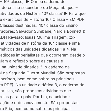
 – 10ª classe; ▶ O meu caderno de
clo do ensino secundário de Moçambique. –
ividades de História 10ª classe? ▶ Para que
e exercícios de História 10ª Classe – EM PDF
lasses destinadas: 10ª classe do Ensino
adores: Salvador Sumbane, Nárcia Bonnett &
DH Revisão: Isaías Mulima Tiragem: xxx
tividades de história da 10ª classe é uma
áticos das unidades didáticas 1 a 4. Na
radições imperialistas que ocorreram desde o
mulam a reflexão sobre as causas e
 na unidade didática 2, o caderno de
nal da Segunda Guerra Mundial. São propostas
e período, bem como sobre os principais
m PDF). Na unidade didática 3, o caderno de
ra isso, são propostas atividades que
ias para o país. Por fim, na unidade
ntação e o desanuviamento. São propostas
rra Fria, bem como sobre os principais