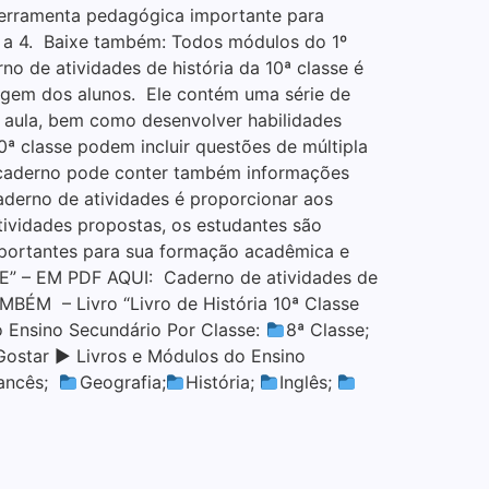
 ferramenta pedagógica importante para
1 a 4. Baixe também: Todos módulos do 1º
no de atividades de história da 10ª classe é
zagem dos alunos. Ele contém uma série de
 aula, bem como desenvolver habilidades
10ª classe podem incluir questões de múltipla
 o caderno pode conter também informações
aderno de atividades é proporcionar aos
tividades propostas, os estudantes são
importantes para sua formação acadêmica e
” – EM PDF AQUI: Caderno de atividades de
ÉM – Livro “Livro de História 10ª Classe
o Ensino Secundário Por Classe:
8ª Classe;
Gostar ▶ Livros e Módulos do Ensino
ancês;
Geografia;
História;
Inglês;