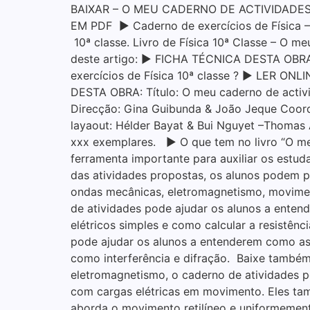
BAIXAR – O MEU CADERNO DE ACTIVIDADES 
EM PDF ▶ Caderno de exercícios de Física – 1
10ª classe. Livro de Física 10ª Classe – O m
deste artigo: ▶ FICHA TÉCNICA DESTA OBRA: 
exercícios de Física 10ª classe ? ▶ LER ON
DESTA OBRA: Título: O meu caderno de activi
Direcção: Gina Guibunda & João Jeque Coord
layaout: Hélder Bayat & Bui Nguyet –Thomas 
xxx exemplares. ▶ O que tem no livro “O meu
ferramenta importante para auxiliar os estu
das atividades propostas, os alunos podem pr
ondas mecânicas, eletromagnetismo, movimento
de atividades pode ajudar os alunos a enten
elétricos simples e como calcular a resistênc
pode ajudar os alunos a entenderem como a
como interferência e difração. Baixe também
eletromagnetismo, o caderno de atividades 
com cargas elétricas em movimento. Eles t
aborda o movimento retilíneo e uniformement