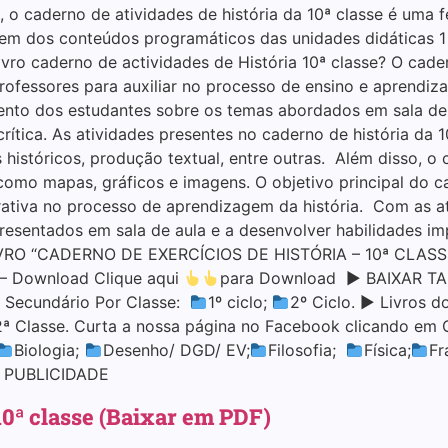
, o caderno de atividades de história da 10ª classe é uma
agem dos conteúdos programáticos das unidades didáticas 
vro caderno de actividades de História 10ª classe? O cader
rofessores para auxiliar no processo de ensino e aprendi
ento dos estudantes sobre os temas abordados em sala de
 crítica. As atividades presentes no caderno de história da 
s históricos, produção textual, entre outras. Além disso,
mo mapas, gráficos e imagens. O objetivo principal do c
rativa no processo de aprendizagem da história. Com as a
apresentados em sala de aula e a desenvolver habilidades 
IVRO “CADERNO DE EXERCÍCIOS DE HISTÓRIA – 10ª CLASSE
– – Download Clique aqui
para Download ▶ BAIXAR TAMB
 Secundário Por Classe:
1º ciclo;
2º Ciclo. ▶ Livros d
2ª Classe. Curta a nossa página no Facebook clicando em 
Biologia;
Desenho/ DGD/ EV;
Filosofia;
Física;
Fr
. PUBLICIDADE
10ª classe (Baixar em PDF)