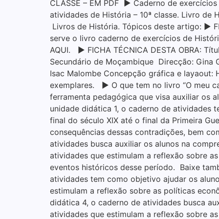
CLASSE – EM PDF ▶ Caderno de exercícios de 
atividades de História – 10ª classe. Livro de
Livros de História. Tópicos deste artigo: 
serve o livro caderno de exercícios de Hist
AQUI. ▶ FICHA TÉCNICA DESTA OBRA: Título: 
Secundário de Moçambique Direcção: Gina G
Isac Malombe Concepção gráfica e layaout: 
exemplares. ▶ O que tem no livro “O meu cade
ferramenta pedagógica que visa auxiliar os 
unidade didática 1, o caderno de atividades
final do século XIX até o final da Primeira G
consequências dessas contradições, bem como
atividades busca auxiliar os alunos na comp
atividades que estimulam a reflexão sobre a
eventos históricos desse período. Baixe tam
atividades tem como objetivo ajudar os alun
estimulam a reflexão sobre as políticas econ
didática 4, o caderno de atividades busca a
atividades que estimulam a reflexão sobre as