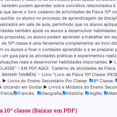
 também podem aprender sobre conceitos relacionados à 
que serve o livro caderno de actividades de Física 10ª cl
auxiliar os alunos no processo de aprendizagem da discipl
ealizados em sala de aula, permitindo que os alunos apliq
ividades também ajuda os alunos a desenvolver habilidades
es propostas, os alunos podem aprender a trabalhar em equ
a da 10ª classe é uma ferramenta complementar ao livro di
am os alunos a fixar o conteúdo aprendido e a se preparar
o um guia para as atividades práticas e experimentos reali
 situações reais e desenvolver habilidades importantes. 
ASSE” – EM PDF AQUI: Caderno de atividades de Física 10
BAIXAR TAMBÉM – Livro “Livro de Física 10ª Classe (PES
o. ▶ Livros do Ensino Secundário Por Classe:
8ª Classe;
k clicando em Gostar ▶ Livros e Módulos do Ensino Secun
Física;
Francês;
Geografia;
História;
Inglês;
Mat
a 10ª classe (Baixar em PDF)