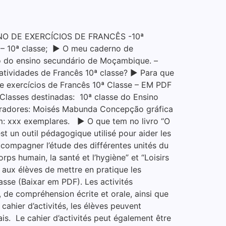
NO DE EXERCÍCIOS DE FRANCÊS -10ª
 – 10ª classe; ▶ O meu caderno de
clo do ensino secundário de Moçambique. –
tividades de Francês 10ª classe? ▶ Para que
e exercícios de Francês 10ª Classe – EM PDF
lasses destinadas: 10ª classe do Ensino
oradores: Moisés Mabunda Concepção gráfica
m: xxx exemplares. ▶ O que tem no livro “O
t un outil pédagogique utilisé pour aider les
accompagner l’étude des différentes unités du
ps humain, la santé et l’hygiène” et “Loisirs
 aux élèves de mettre en pratique les
sse (Baixar em PDF). Les activités
, de compréhension écrite et orale, ainsi que
 cahier d’activités, les élèves peuvent
s. Le cahier d’activités peut également être