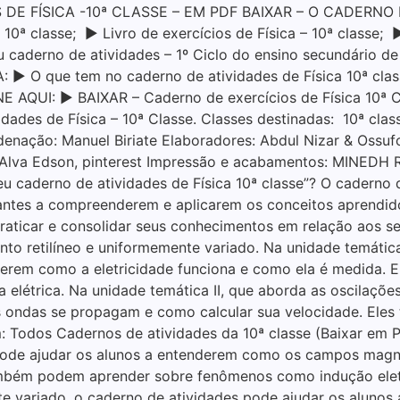
DE FÍSICA -10ª CLASSE – EM PDF BAIXAR – O CADERNO D
0ª classe; ▶ Livro de exercícios de Física – 10ª classe; 
eu caderno de atividades – 1º Ciclo do ensino secundário d
▶ O que tem no caderno de atividades de Física 10ª class
LINE AQUI: ▶ BAIXAR – Caderno de exercícios de Física 1
dades de Física – 10ª Classe. Classes destinadas: 10ª c
enação: Manuel Biriate Elaboradores: Abdul Nizar & Ossuf
Alva Edson, pinterest Impressão e acabamentos: MINEDH Re
 caderno de atividades de Física 10ª classe”? O caderno d
dantes a compreenderem e aplicarem os conceitos aprendid
aticar e consolidar seus conhecimentos em relação aos seg
 retilíneo e uniformemente variado. Na unidade temática I
derem como a eletricidade funciona e como ela é medida. 
ia elétrica. Na unidade temática II, que aborda as oscilaç
s ondas se propagam e como calcular sua velocidade. El
: Todos Cadernos de atividades da 10ª classe (Baixar em P
pode ajudar os alunos a entenderem como os campos magn
ambém podem aprender sobre fenômenos como indução eletr
e variado, o caderno de atividades pode ajudar os alunos