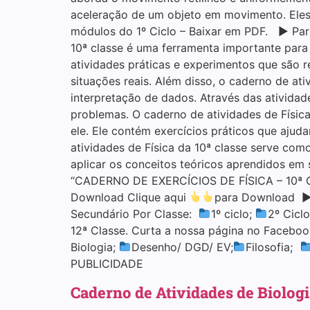
aceleração de um objeto em movimento. Eles
módulos do 1º Ciclo – Baixar em PDF. ▶ Para 
10ª classe é uma ferramenta importante para 
atividades práticas e experimentos que são r
situações reais. Além disso, o caderno de at
interpretação de dados. Através das atividad
problemas. O caderno de atividades de Físic
ele. Ele contém exercícios práticos que ajud
atividades de Física da 10ª classe serve com
aplicar os conceitos teóricos aprendidos em
“CADERNO DE EXERCÍCIOS DE FÍSICA – 10ª CL
Download Clique aqui
para Download ▶ 
Secundário Por Classe:
1º ciclo;
2º Cicl
12ª Classe. Curta a nossa página no Faceboo
Biologia;
Desenho/ DGD/ EV;
Filosofia;
PUBLICIDADE
Caderno de Atividades de Biologi