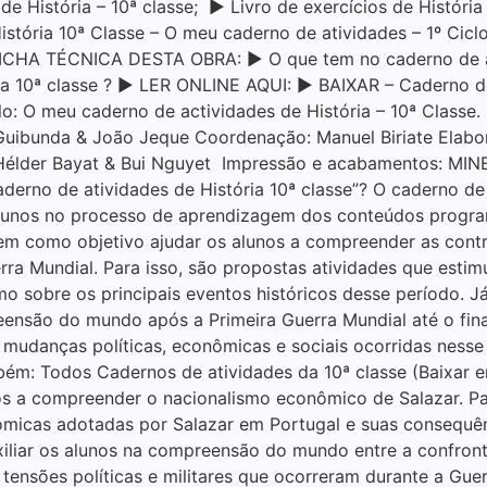
História – 10ª classe; ▶ Livro de exercícios de História
 História 10ª Classe – O meu caderno de atividades – 1º Ci
▶ FICHA TÉCNICA DESTA OBRA: ▶ O que tem no caderno de at
ória 10ª classe ? ▶ LER ONLINE AQUI: ▶ BAIXAR – Caderno d
O meu caderno de actividades de História – 10ª Classe. C
uibunda & João Jeque Coordenação: Manuel Biriate Elabor
Hélder Bayat & Bui Nguyet Impressão e acabamentos: MINE
rno de atividades de História 10ª classe”? O caderno de a
alunos no processo de aprendizagem dos conteúdos program
 tem como objetivo ajudar os alunos a compreender as cont
uerra Mundial. Para isso, são propostas atividades que esti
 sobre os principais eventos históricos desse período. Já
reensão do mundo após a Primeira Guerra Mundial até o fi
s mudanças políticas, econômicas e sociais ocorridas ness
bém: Todos Cadernos de atividades da 10ª classe (Baixar e
os a compreender o nacionalismo econômico de Salazar. Pa
ômicas adotadas por Salazar em Portugal e suas consequênc
uxiliar os alunos na compreensão do mundo entre a confro
 tensões políticas e militares que ocorreram durante a Gue