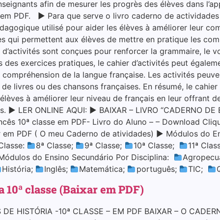
enseignants afin de mesurer les progrès des élèves dans l’a
m PDF. ▶ Para que serve o livro caderno de actividades de
dagogique utilisé pour aider les élèves à améliorer leur co
ues qui permettent aux élèves de mettre en pratique les com
 d’activités sont conçues pour renforcer la grammaire, le vo
des exercices pratiques, le cahier d’activités peut égaleme
ur compréhension de la langue française. Les activités peuv
s de livres ou des chansons françaises. En résumé, le cahier 
élèves à améliorer leur niveau de français en leur offrant d
iques. ▶ LER ONLINE AQUI: ▶ BAIXAR – LIVRO “CADERNO D
cês 10ª classe em PDF- Livro do Aluno – – Download Cliq
r em PDF ( O meu Caderno de atividades) ▶ Módulos do E
Classe:
8ª Classe;
9ª Classe;
10ª Classe;
11ª Clas
Módulos do Ensino Secundário Por Disciplina:
Agropecu
História;
Inglês;
Matemática;
português;
TIC;
a 10ª classe (Baixar em PDF)
DE HISTÓRIA -10ª CLASSE – EM PDF BAIXAR – O CADERN