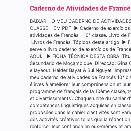
Caderno de Atividades de Francê
BAIXAR – O MEU CADERNO DE ACTIVIDADES
CLASSE – EM PDF ▶ Caderno de exercícios de
atividades de Francês – 10ª classe. Livro de
Livros de Francês. Tópicos deste artigo: ▶
serve o livro caderno de exercícios de Fran
AQUI. ▶ FICHA TÉCNICA DESTA OBRA: Título: 
Secundário de Moçambique Direcção: Gina G
e layaout: Hélder Bayat & Bui Nguyet Impre
meu caderno de atividades de Francês 10ª clas
élèves à améliorer leur compréhension et leur
programme de français de la 10ème classe, tel
et divertissements”. Chaque unité du cahier d
compétences linguistiques acquises en class
proposées dans le cahier d’activités sont var
des activités créatives telles que la rédaction 
renforcer leur confiance en eux-mêmes et amé