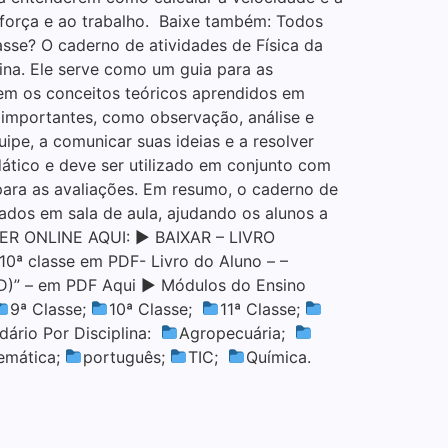
força e ao trabalho. Baixe também: Todos
asse? O caderno de atividades de Física da
ina. Ele serve como um guia para as
uem os conceitos teóricos aprendidos em
 importantes, como observação, análise e
ipe, a comunicar suas ideias e a resolver
dático e deve ser utilizado em conjunto com
 para as avaliações. Em resumo, o caderno de
zados em sala de aula, ajudando os alunos a
▶ LER ONLINE AQUI: ▶ BAIXAR – LIVRO
ª classe em PDF- Livro do Aluno – –
D)” – em PDF Aqui ▶ Módulos do Ensino
9ª Classe;
10ª Classe;
11ª Classe;
dário Por Disciplina:
Agropecuária;
emática;
português;
TIC;
Química.