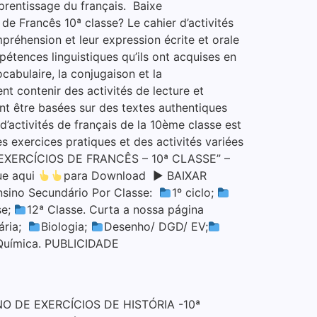
pprentissage du français. Baixe
 Francês 10ª classe? Le cahier d’activités
mpréhension et leur expression écrite et orale
pétences linguistiques qu’ils ont acquises en
cabulaire, la conjugaison et la
nt contenir des activités de lecture et
ent être basées sur des textes authentiques
d’activités de français de la 10ème classe est
es exercices pratiques et des activités variées
E EXERCÍCIOS DE FRANCÊS – 10ª CLASSE” –
ue aqui
para Download ▶ BAIXAR
nsino Secundário Por Classe:
1º ciclo;
se;
12ª Classe. Curta a nossa página
ária;
Biologia;
Desenho/ DGD/ EV;
Química. PUBLICIDADE
O DE EXERCÍCIOS DE HISTÓRIA -10ª