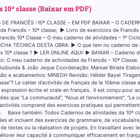
s 10ª classe (Baixar em PDF)
 DE FRANCÊS -10ª CLASSE – EM PDF BAIXAR – O CADER
 Francês – 10ª classe; ▶ Livro de exercícios de Francês
 Francês 10ª Classe – O meu caderno de atividades – 1º Ci
 FICHA TÉCNICA DESTA OBRA: ▶ O que tem no caderno de a
cês 10ª classe ? ▶ LER ONLINE AQUI: ▶ BAIXAR – Caderno d
O meu caderno de actividades de Francês – 10ª Classe. C
uibunda & João Jeque Coordenação: Manuel Biriate Elab
ssão e acabamentos: MINEDH Revisão: Hélder Bayat Tirage
se”? Le cahier d’activités de français de la 10ème classe es
 expression écrite et orale en français. Il est conçu pour 
les que “La communauté”, “Nous et l’environnement”, “Le cor
’activités comprend des exercices pratiques qui permettent
e. Baixe também: Todos Cadernos de atividades da 10ª cla
iées et incluent des exercices de grammaire, de vocabulaire
de textes ou la réalisation de projets. En travaillant avec le
liorer leur capacité à communiquer efficacement en françai