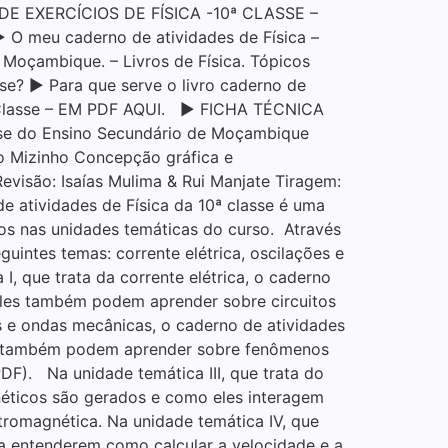
E EXERCÍCIOS DE FÍSICA -10ª CLASSE –
▶ O meu caderno de atividades de Física –
e Moçambique. – Livros de Física. Tópicos
e? ▶ Para que serve o livro caderno de
0ª Classe – EM PDF AQUI. ▶ FICHA TÉCNICA
lasse do Ensino Secundário de Moçambique
o Mizinho Concepção gráfica e
visão: Isaías Mulima & Rui Manjate Tiragem:
e atividades de Física da 10ª classe é uma
os nas unidades temáticas do curso. Através
uintes temas: corrente elétrica, oscilações e
, que trata da corrente elétrica, o caderno
Eles também podem aprender sobre circuitos
ões e ondas mecânicas, o caderno de atividades
es também podem aprender sobre fenômenos
DF). Na unidade temática III, que trata do
éticos são gerados e como eles interagem
omagnética. Na unidade temática IV, que
 a entenderem como calcular a velocidade e a