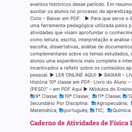
eventos históricos desse período. Em resumo
auxiliar os alunos no processo de aprendiz
Ciclo – Baixar em PDF. ▶ Para que serve o li
uma ferramenta pedagógica utilizada pelos p
atividades que visam aprofundar o conhecim
como leitura, escrita, interpretação e análise
escolha, dissertativas, análise de documento
complementares sobre os temas estudados, co
alunos uma experiência mais completa e inte
incentivados a refletir sobre os conteúdos 
pessoal. ▶ LER ONLINE AQUI: ▶ BAIXAR – L
História 10ª classe em PDF- Livro do Aluno 
(PESD)” – em PDF Aqui ▶ Módulos do Ensino
9ª Classe;
10ª Classe;
11ª Classe;
1
Secundário Por Disciplina:
Agropecuária;
Matemática;
português;
TIC;
Química
Caderno de Atividades de Física 