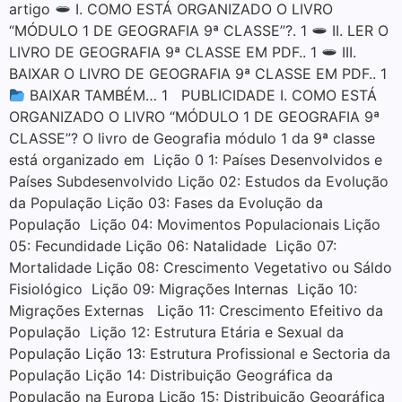
artigo
I. COMO ESTÁ ORGANIZADO O LIVRO
“MÓDULO 1 DE GEOGRAFIA 9ª CLASSE”?. 1
II. LER O
LIVRO DE GEOGRAFIA 9ª CLASSE EM PDF.. 1
III.
BAIXAR O LIVRO DE GEOGRAFIA 9ª CLASSE EM PDF.. 1
BAIXAR TAMBÉM… 1 PUBLICIDADE I. COMO ESTÁ
ORGANIZADO O LIVRO “MÓDULO 1 DE GEOGRAFIA 9ª
CLASSE”? O livro de Geografia módulo 1 da 9ª classe
está organizado em Lição 0 1: Países Desenvolvidos e
Países Subdesenvolvido Lição 02: Estudos da Evolução
da População Lição 03: Fases da Evolução da
População Lição 04: Movimentos Populacionais Lição
05: Fecundidade Lição 06: Natalidade Lição 07:
Mortalidade Lição 08: Crescimento Vegetativo ou Sáldo
Fisiológico Lição 09: Migrações Internas Lição 10:
Migrações Externas Lição 11: Crescimento Efeitivo da
População Lição 12: Estrutura Etária e Sexual da
População Lição 13: Estrutura Profissional e Sectoria da
População Lição 14: Distribuição Geográfica da
População na Europa Lição 15: Distribuição Geográfica