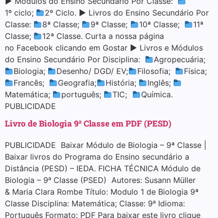
▶ Módulos do Ensino Secundário Por Classe:
1º ciclo;
2º Ciclo. ▶ Livros do Ensino Secundário Por
Classe:
8ª Classe;
9ª Classe;
10ª Classe;
11ª
Classe;
12ª Classe. Curta a nossa página
no Facebook clicando em Gostar ▶ Livros e Módulos
do Ensino Secundário Por Disciplina:
Agropecuária;
Biologia;
Desenho/ DGD/ EV;
Filosofia;
Física;
Francês;
Geografia;
História;
Inglês;
Matemática;
português;
TIC;
Química.
PUBLICIDADE
Livro de Biologia 9ª Classe em PDF (PESD)
PUBLICIDADE Baixar Módulo de Biologia – 9ª Classe |
Baixar livros do Programa do Ensino secundário a
Distância (PESD) – IEDA. FICHA TÉCNICA Módulo de
Biologia – 9ᵃ Classe (PSED) Autores: Susann Müller
& Maria Clara Rombe Título: Modulo 1 de Biologia 9ª
Classe Disciplina: Matemática; Classe: 9ᵃ Idioma:
Português Formato: PDF Para baixar este livro clique