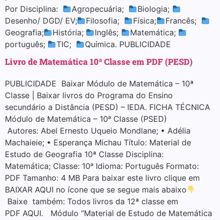
Por Disciplina:
Agropecuária;
Biologia;
Desenho/ DGD/ EV;
Filosofia;
Física;
Francês;
Geografia;
História;
Inglês;
Matemática;
português;
TIC;
Química. PUBLICIDADE
Livro de Matemática 10ª Classe em PDF (PESD)
PUBLICIDADE Baixar Módulo de Matemática – 10ª
Classe | Baixar livros do Programa do Ensino
secundário a Distância (PESD) – IEDA. FICHA TÉCNICA
Módulo de Matemática – 10ᵃ Classe (PSED)
Autores: Abel Ernesto Uqueio Mondlane; • Adélia
Machaieie; • Esperança Michau Título: Material de
Estudo de Geografia 10ª Classe Disciplina:
Matemática; Classe: 10ᵃ Idioma: Português Formato:
PDF Tamanho: 4 MB Para baixar este livro clique em
BAIXAR AQUI no ícone que se segue mais abaixo
Baixe também: Todos livros da 12ª classe em
PDF AQUI. Módulo “Material de Estudo de Matemática