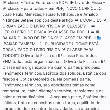
9ª classe – Texto Editores em PDF; ▶ Livro de Física –
9ª classe – para todos – em PDF; NOVO CURRÍCULO
João Paulo Menezes; Fabião F. Nhabique e Arnaldo
Natingue Sefane Tópicos deste artigo
I. COMO ESTÁ
ORGANIZADO O LIVRO “FÍSICA 9ª CLASSE”?. 1
II.
LER O LIVRO DE FÍSICA 9ª CLASSE EM PDF.. 1
III.
BAIXAR O LIVRO DE FÍSICA 9ª CLASSE EM PDF.. 1
BAIXAR TAMBÉM… 1 PUBLICIDADE I. COMO ESTÁ
ORGANIZADO O LIVRO “FÍSICA 9ª CLASSE PARA
TODOS”? O livro de Física da 9ª classe Para todos
ENM todos está organizado em: O livro de Física da 9ª
Classe está organizado em quatro partes principais:
Fenómenos térmicos, Estática dos sólidos, Estática dos
fluídos e Óptica Geométrica. Na primeira parte,
Fenómenos térmicos, são abordados temas como
temperatura, calor, dilatação térmica, transferência de
calor e termodinâmica. A segunda parte, Estática dos
sólidos, trata de conceitos como força, equilíbrio de
corpos rígidos e centro de gravidade. Já a terceira