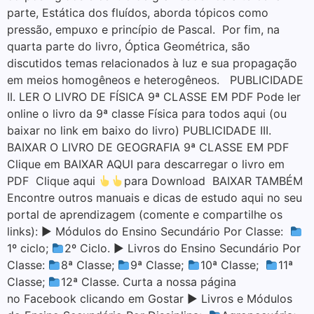
parte, Estática dos fluídos, aborda tópicos como
pressão, empuxo e princípio de Pascal. Por fim, na
quarta parte do livro, Óptica Geométrica, são
discutidos temas relacionados à luz e sua propagação
em meios homogêneos e heterogêneos. PUBLICIDADE
II. LER O LIVRO DE FÍSICA 9ª CLASSE EM PDF Pode ler
online o livro da 9ª classe Física para todos aqui (ou
baixar no link em baixo do livro) PUBLICIDADE III.
BAIXAR O LIVRO DE GEOGRAFIA 9ª CLASSE EM PDF
Clique em BAIXAR AQUI para descarregar o livro em
PDF Clique aqui
para Download BAIXAR TAMBÉM
Encontre outros manuais e dicas de estudo aqui no seu
portal de aprendizagem (comente e compartilhe os
links): ▶ Módulos do Ensino Secundário Por Classe:
1º ciclo;
2º Ciclo. ▶ Livros do Ensino Secundário Por
Classe:
8ª Classe;
9ª Classe;
10ª Classe;
11ª
Classe;
12ª Classe. Curta a nossa página
no Facebook clicando em Gostar ▶ Livros e Módulos