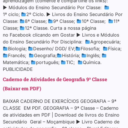
aprendizagem (comente e compartilhe os links):
▶ Módulos do Ensino Secundário Por Classe:
1º ciclo;
2º Ciclo. ▶ Livros do Ensino Secundário Por
Classe:
8ª Classe;
9ª Classe;
10ª Classe;
11ª
Classe;
12ª Classe. Curta a nossa página
no Facebook clicando em Gostar ▶ Livros e Módulos
do Ensino Secundário Por Disciplina:
Agropecuária;
Biologia;
Desenho/ DGD/ EV;
Filosofia;
Física;
Francês;
Geografia;
História;
Inglês;
Matemática;
português;
TIC;
Química.
PUBLICIDADE
Caderno de Atividades de Geografia 9ª Classe
(Baixar em PDF)
BAIXAR CADERNO DE EXERCÍCIOS GEOGRAFIA – 9ª
CLASSE EM PDF. GEOGRAFIA – 9ª Classe – Caderno
de atividades em PDF | Download de livros do Ensino
Secundário Geral – Moçambique ▶ Livro Caderno de