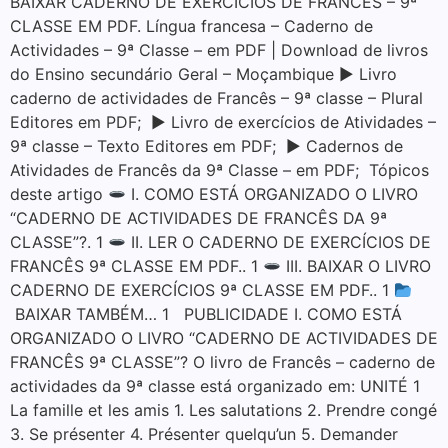
BAIXAR CADERNO DE EXERCÍCIOS DE FRANCÊS – 9ª
CLASSE EM PDF. Língua francesa – Caderno de
Actividades – 9ª Classe – em PDF | Download de livros
do Ensino secundário Geral – Moçambique ▶ Livro
caderno de actividades de Francês – 9ª classe – Plural
Editores em PDF; ▶ Livro de exercícios de Atividades –
9ª classe – Texto Editores em PDF; ▶ Cadernos de
Atividades de Francês da 9ª Classe – em PDF; Tópicos
deste artigo
I. COMO ESTÁ ORGANIZADO O LIVRO
“CADERNO DE ACTIVIDADES DE FRANCÊS DA 9ª
CLASSE”?. 1
II. LER O CADERNO DE EXERCÍCIOS DE
FRANCÊS 9ª CLASSE EM PDF.. 1
III. BAIXAR O LIVRO
CADERNO DE EXERCÍCIOS 9ª CLASSE EM PDF.. 1
BAIXAR TAMBÉM… 1 PUBLICIDADE I. COMO ESTÁ
ORGANIZADO O LIVRO “CADERNO DE ACTIVIDADES DE
FRANCÊS 9ª CLASSE”? O livro de Francês – caderno de
actividades da 9ª classe está organizado em: UNITÉ 1
La famille et les amis 1. Les salutations 2. Prendre congé
3. Se présenter 4. Présenter quelqu’un 5. Demander