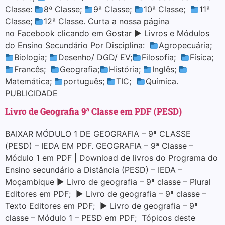
Classe:
8ª Classe;
9ª Classe;
10ª Classe;
11ª
Classe;
12ª Classe. Curta a nossa página
no Facebook clicando em Gostar ▶ Livros e Módulos
do Ensino Secundário Por Disciplina:
Agropecuária;
Biologia;
Desenho/ DGD/ EV;
Filosofia;
Física;
Francês;
Geografia;
História;
Inglês;
Matemática;
português;
TIC;
Química.
PUBLICIDADE
Livro de Geografia 9ª Classe em PDF (PESD)
BAIXAR MÓDULO 1 DE GEOGRAFIA – 9ª CLASSE
(PESD) – IEDA EM PDF. GEOGRAFIA – 9ª Classe –
Módulo 1 em PDF | Download de livros do Programa do
Ensino secundário a Distância (PESD) – IEDA –
Moçambique ▶ Livro de geografia – 9ª classe – Plural
Editores em PDF; ▶ Livro de geografia – 9ª classe –
Texto Editores em PDF; ▶ Livro de geografia – 9ª
classe – Módulo 1 – PESD em PDF; Tópicos deste