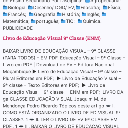
do Ensino Secundário Por Disciplina:
Agropecuária;
Biologia;
Desenho/ DGD/ EV;
Filosofia;
Física;
Francês;
Geografia;
História;
Inglês;
Matemática;
português;
TIC;
Química.
PUBLICIDADE
Livro de Educação Visual 9ª Classe (ENM)
BAIXAR LIVRO DE EDUCAÇÃO VISUAL – 9ª CLASSE
(PARA TODOS) – EM PDF. Educação Visual – 9ª Classe –
Livro em PDF | Download de EV – Editora Nacional
Moçambique ▶ Livro de Educação Visual – 9ª classe –
Plural Editores em PDF; ▶ Livro de Educação Visual –
9ª classe – Texto Editores em PDF; ▶ Livro de
Educação Visual – 9ª classe – ENM em PDF; LIVRO DA
ga CLASSE EDUCAÇÃO VISUAL Joaquim M. de
Mendonça Pedro Ricardo Tópicos deste artigo
I.
COMO ESTÁ ORGANIZADO O LIVRO DE ED VISUAL 9ª
CLASSE?. 1
II. LER O LIVRO DE EV 9ª CLASSE EM
PDF.. 1
III. BAIXAR O LIVRO DE EDUCAÇÃO VISUAL