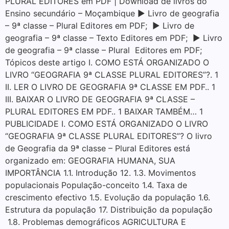
PLURAL EDITORES em PDF | Download de livros do
Ensino secundário – Moçambique ▶ Livro de geografia
– 9ª classe – Plural Editores em PDF; ▶ Livro de
geografia – 9ª classe – Texto Editores em PDF; ▶ Livro
de geografia – 9ª classe – Plural Editores em PDF;
Tópicos deste artigo I. COMO ESTÁ ORGANIZADO O
LIVRO “GEOGRAFIA 9ª CLASSE PLURAL EDITORES”?. 1
II. LER O LIVRO DE GEOGRAFIA 9ª CLASSE EM PDF.. 1
III. BAIXAR O LIVRO DE GEOGRAFIA 9ª CLASSE –
PLURAL EDITORES EM PDF.. 1 BAIXAR TAMBÉM… 1
PUBLICIDADE I. COMO ESTÁ ORGANIZADO O LIVRO
“GEOGRAFIA 9ª CLASSE PLURAL EDITORES”? O livro
de Geografia da 9ª classe – Plural Editores está
organizado em: GEOGRAFIA HUMANA, SUA
IMPORTÂNCIA 1.1. Introdução 12. 1.3. Movimentos
populacionais População-conceito 1.4. Taxa de
crescimento efectivo 1.5. Evolução da população 1.6.
Estrutura da população 17. Distribuição da população
1.8. Problemas demográficos AGRICULTURA E