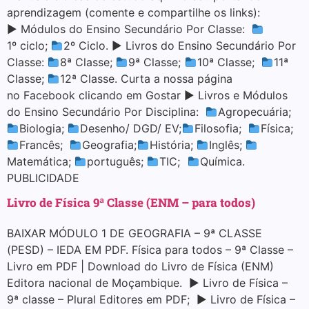
aprendizagem (comente e compartilhe os links):
▶ Módulos do Ensino Secundário Por Classe:
1º ciclo;
2º Ciclo. ▶ Livros do Ensino Secundário Por
Classe:
8ª Classe;
9ª Classe;
10ª Classe;
11ª
Classe;
12ª Classe. Curta a nossa página
no Facebook clicando em Gostar ▶ Livros e Módulos
do Ensino Secundário Por Disciplina:
Agropecuária;
Biologia;
Desenho/ DGD/ EV;
Filosofia;
Física;
Francês;
Geografia;
História;
Inglês;
Matemática;
português;
TIC;
Química.
PUBLICIDADE
Livro de Física 9ª Classe (ENM – para todos)
BAIXAR MÓDULO 1 DE GEOGRAFIA – 9ª CLASSE
(PESD) – IEDA EM PDF. Física para todos – 9ª Classe –
Livro em PDF | Download do Livro de Física (ENM)
Editora nacional de Moçambique. ▶ Livro de Física –
9ª classe – Plural Editores em PDF; ▶ Livro de Física –