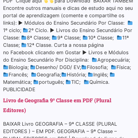
PDF Clique aqui
para Download BAIXAR TAMBÉM
Encontre outros manuais e dicas de estudo aqui no seu
portal de aprendizagem (comente e compartilhe os
links): ▶ Módulos do Ensino Secundário Por Classe:
1º ciclo;
2º Ciclo. ▶ Livros do Ensino Secundário Por
Classe:
8ª Classe;
9ª Classe;
10ª Classe;
11ª
Classe;
12ª Classe. Curta a nossa página
no Facebook clicando em Gostar ▶ Livros e Módulos
do Ensino Secundário Por Disciplina:
Agropecuária;
Biologia;
Desenho/ DGD/ EV;
Filosofia;
Física;
Francês;
Geografia;
História;
Inglês;
Matemática;
português;
TIC;
Química.
PUBLICIDADE
Livro de Geografia 9ª Classe em PDF (Plural
Editores)
BAIXAR Livro GEOGRAFIA – 9ª CLASSE (PLURAL
EDITORES ) – EM PDF. GEOGRAFIA – 9ª Classe –