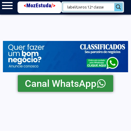
<
MozEstuda
/>
Canal WhatsApp