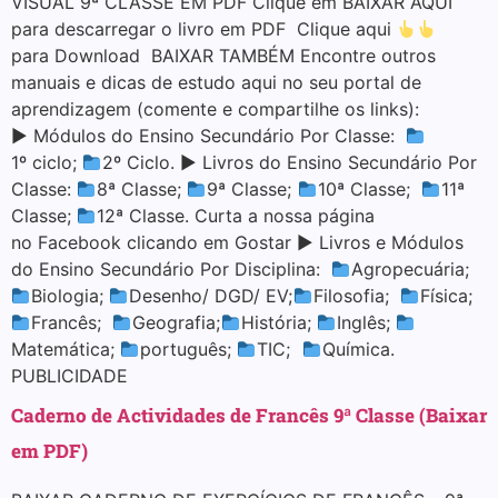
VISUAL 9ª CLASSE EM PDF Clique em BAIXAR AQUI
para descarregar o livro em PDF Clique aqui
para Download BAIXAR TAMBÉM Encontre outros
manuais e dicas de estudo aqui no seu portal de
aprendizagem (comente e compartilhe os links):
▶ Módulos do Ensino Secundário Por Classe:
1º ciclo;
2º Ciclo. ▶ Livros do Ensino Secundário Por
Classe:
8ª Classe;
9ª Classe;
10ª Classe;
11ª
Classe;
12ª Classe. Curta a nossa página
no Facebook clicando em Gostar ▶ Livros e Módulos
do Ensino Secundário Por Disciplina:
Agropecuária;
Biologia;
Desenho/ DGD/ EV;
Filosofia;
Física;
Francês;
Geografia;
História;
Inglês;
Matemática;
português;
TIC;
Química.
PUBLICIDADE
Caderno de Actividades de Francês 9ª Classe (Baixar
em PDF)