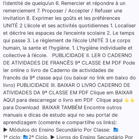
l’identité de quelqu’un 6. Remercier et répondre à un
remerciement 7. Proposer / Accepter / Refuser une
invitation 8. Exprimer les goûts et les préférences
UNITÉ 2 L’école et ses activités quotidiennes 1. Localiser
et décrire les espaces de l’enceinte scolaire 2. Le temps
qui passe 3. Le règlement de l’école UNITÉ 3 Le corps
humain, la sante et l’hygiène. 1. L’hygiène individuelle et
collective à l’école. PUBLICIDADE II. LER O CADERNO
DE ATIVIDADES DE FRANCÊS 9ª CLASSE EM PDF Pode
ler online o livro de Caderno de actividades de
francês da 9ª classe aqui (ou baixar no link em baixo do
livro) PUBLICIDADE III. BAIXAR O LIVRO CADERNO DE
ATIVIDADES DA 9ª CLASSE EM PDF Clique em BAIXAR
AQUI para descarregar o livro em PDF Clique aqui
para Download BAIXAR TAMBÉM Encontre outros
manuais e dicas de estudo aqui no seu portal de
aprendizagem (comente e compartilhe os links):
▶ Módulos do Ensino Secundário Por Classe:
1º ciclo;
2º Ciclo. ▶ Livros do Ensino Secundário Por