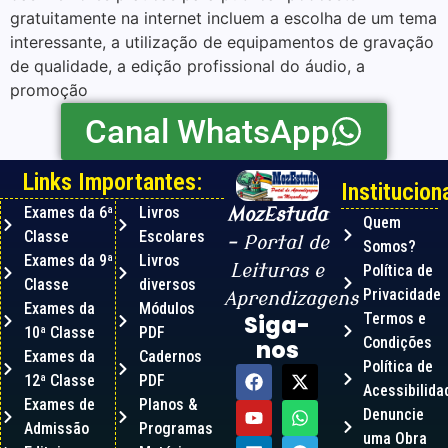
gratuitamente na internet incluem a escolha de um tema
interessante, a utilização de equipamentos de gravação
de qualidade, a edição profissional do áudio, a
promoção
Canal WhatsApp
Links Importantes:
Instituciona
Exames da 6ª
Livros
MozEstuda
Quem
Classe
Escolares
– Portal de
Somos?
Exames da 9ª
Livros
Leituras e
Política de
Classe
diversos
Privacidade
Aprendizagens
Exames da
Módulos
Termos e
Siga-
10ª Classe
PDF
Condições
nos
Exames da
Cadernos
Política de
12ª Classe
PDF
Acessibilida
Exames de
Planos &
Denuncie
Admissão
Programas
uma Obra