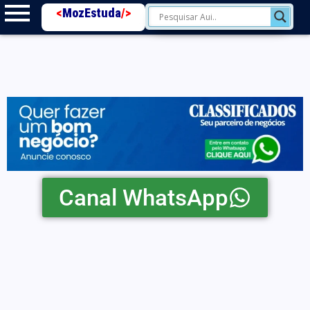
<
MozEstuda
/>
Canal WhatsApp